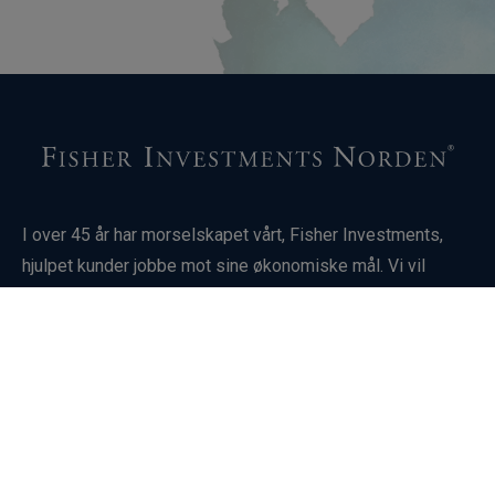
I over 45 år har morselskapet vårt, Fisher Investments,
hjulpet kunder jobbe mot sine økonomiske mål. Vi vil
gjerne vite mer om situasjonen din og sammen finne ut om
Fisher Investments Norden kan være riktig for deg.
Investering i finansielle markeder innebærer risiko for tap,
og det finnes ingen garanti for at man får tilbake hele eller
deler av den investerte kapitalen. Historisk utvikling er
ingen garanti eller pålitelig indikator for fremtidige