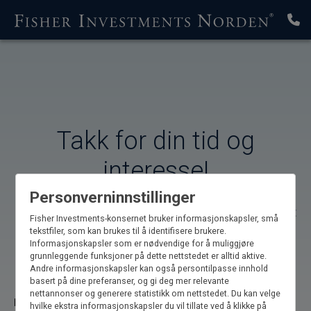
Takk for din tid og
interesse!
Personverninnstillinger
For å få tilgang til guiden og løpende innsikter, fyll ut
Fisher Investments-konsernet bruker informasjonskapsler, små
feltene nedenfor.
tekstfiler, som kan brukes til å identifisere brukere.
Informasjonskapsler som er nødvendige for å muliggjøre
grunnleggende funksjoner på dette nettstedet er alltid aktive.
*Felter må utfylles
Andre informasjonskapsler kan også persontilpasse innhold
basert på dine preferanser, og gi deg mer relevante
nettannonser og generere statistikk om nettstedet. Du kan velge
Fornavn*
hvilke ekstra informasjonskapsler du vil tillate ved å klikke på