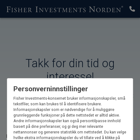
Takk for din tid og
interesse!
Personverninnstillinger
For å få tilgang til guiden og løpende innsikter, fyll ut
Fisher Investments-konsernet bruker informasjonskapsler, små
feltene nedenfor.
tekstfiler, som kan brukes til å identifisere brukere.
Informasjonskapsler som er nødvendige for å muliggjøre
grunnleggende funksjoner på dette nettstedet er alltid aktive.
*Felter må utfylles
Andre informasjonskapsler kan også persontilpasse innhold
basert på dine preferanser, og gi deg mer relevante
nettannonser og generere statistikk om nettstedet. Du kan velge
Fornavn*
hvilke ekstra informasjonskapsler du vil tillate ved å klikke på