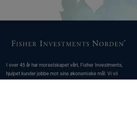
I over 45 år har morselskapet vårt, Fisher Investments,
hjulpet kunder jobbe mot sine økonomiske mål. Vi vil
gjerne vite mer om situasjonen din og sammen finne ut om
Fisher Investments Norden kan være riktig for deg.
Investering i finansielle markeder innebærer risiko for tap,
og det finnes ingen garanti for at man får tilbake hele eller
deler av den investerte kapitalen. Historisk utvikling er
ingen garanti eller pålitelig indikator for fremtidige