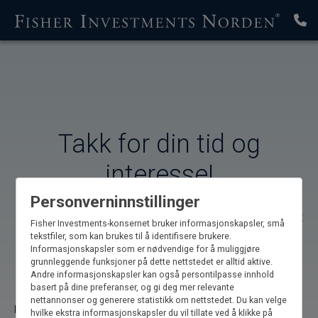
Takk for din tid og
interesse!
Personverninnstillinger
For å få tilgang til guiden og løpende innsikter, fyll ut
Fisher Investments-konsernet bruker informasjonskapsler, små
feltene nedenfor.
tekstfiler, som kan brukes til å identifisere brukere.
Informasjonskapsler som er nødvendige for å muliggjøre
grunnleggende funksjoner på dette nettstedet er alltid aktive.
*Felter må utfylles
Andre informasjonskapsler kan også persontilpasse innhold
basert på dine preferanser, og gi deg mer relevante
nettannonser og generere statistikk om nettstedet. Du kan velge
Fornavn*
hvilke ekstra informasjonskapsler du vil tillate ved å klikke på