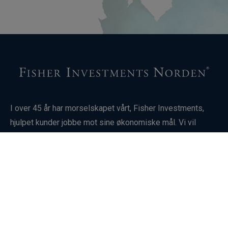
I over 45 år har morselskapet vårt, Fisher Investments,
hjulpet kunder jobbe mot sine økonomiske mål. Vi vil
gjerne vite mer om situasjonen din og sammen finne ut om
Fisher Investments Norden kan være riktig for deg.
Investering i finansielle markeder innebærer risiko for tap,
og det finnes ingen garanti for at man får tilbake hele eller
deler av den investerte kapitalen. Historisk utvikling er
ingen garanti eller pålitelig indikator for fremtidige