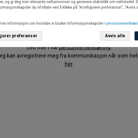
er, og gi deg mer relevante nettannonser og generere statistikk om nettstedet. D
ormasjonskapsler du vil tillate ved å klikke på "Konfigurere preferanser", "Avvis a
g forstår at Fisher Investments Norden vil be om personl
opplysninger som telefonnummer og mine anslåtte
 mer informasjon om hvordan vi bruker informasjonskapsler i
personvernerklæri
vesterbare midler. Ditt personvern er viktig for oss. Vi vil al
gurer preferanser
Avvis alle
selge dine opplysninger til en tredjepart.
Les mer i vår
personvernerklæring
.
eg kan avregistrere meg fra kommunikasjon når som hel
her
.