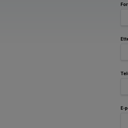
For
Ett
Te
E-p