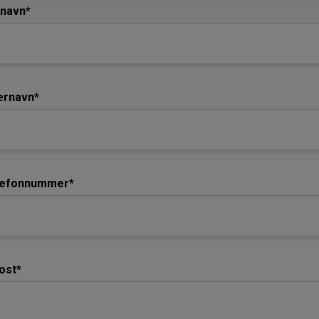
navn*
ernavn*
lefonnummer*
ost*