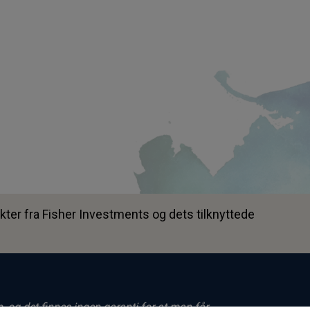
ter fra Fisher Investments og dets tilknyttede
p, og det finnes ingen garanti for at man får