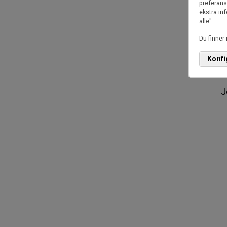
preferans
ekstra inf
alle".
Je
Du finner
in
Konfi
J