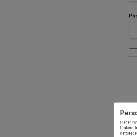
Po
Perso
Fisher In
brukere. 
nettstede