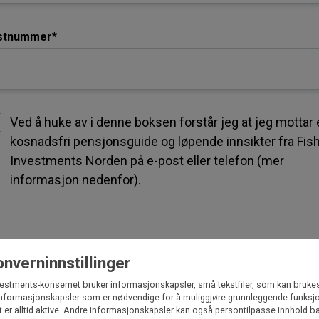
stnummer*
Ved å huke av i denne boksen forstår jeg at jeg mottar
kosnadsfri pensjonsguide og løpende innsikter fra Fis
Investments Norden på e-post eller telefon (mer
informasjon nedenfor).
nverninnstillinger
Få min informasjon
vestments-konsernet bruker informasjonskapsler, små tekstfiler, som kan brukes t
Informasjonskapsler som er nødvendige for å muliggjøre grunnleggende funksjo
t er alltid aktive. Andre informasjonskapsler kan også persontilpasse innhold b