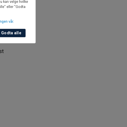
u kan velge hvilke
lle" eller "Godta
ige
ngen vår.
dri
Godta alle
st