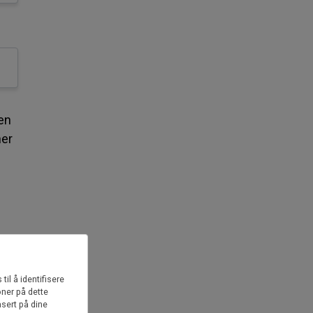
 en
her
il å identifisere
ner på dette
asert på dine