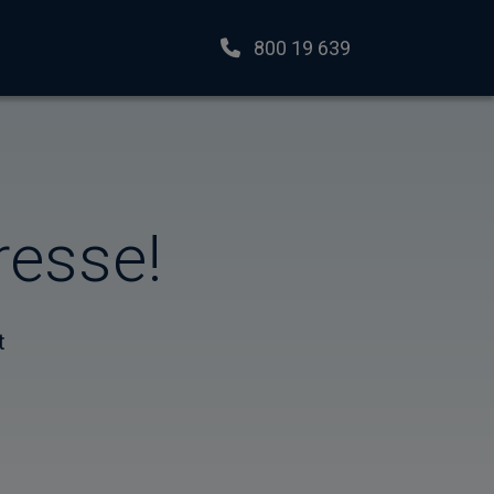
800 19 639
resse!
t