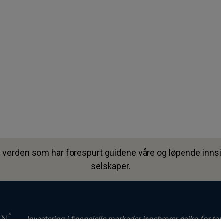
 verden som har forespurt guidene våre og løpende innsik
selskaper.
Investering i finansielle markeder innebærer risiko for ta