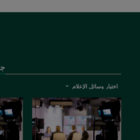
جم
Media
Choice