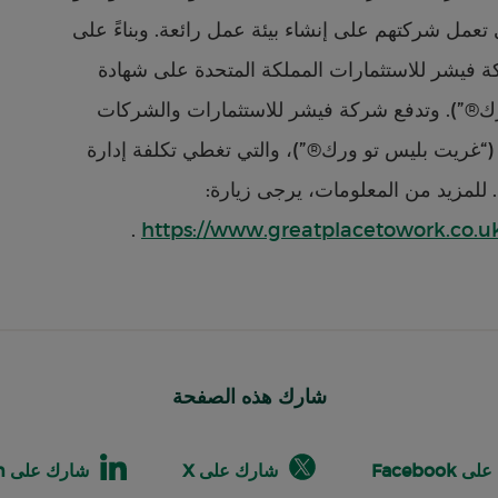
أي مدى تعمل شركتهم على إنشاء بيئة عمل رائعة. وبناءً على
ة فيشر للاستثمارات المملكة المتحدة على شهادة
أفضل بيئة عمل في المملكة المتحدة (“غريت بليس تو ورك®”‎‎). وتدفع شركة فيشر للاستثمارات والشركات
التابعة لها رسوم للمشاركة في استطلاع أفضل بيئة عمل (“غريت بليس تو ورك®”‎‎)، والتي تغطي تكلفة إدارة
. للمزيد من المعلومات، يرجى زيارة:
.
https://www.greatplacetowork.co.u
شارك هذه الصفحة
Facebook
شارك على X
شارك على Linkedin