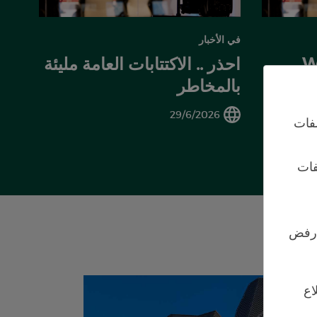
في الأخبار
W
احذر .. الاكتتابات العامة مليئة
بالمخاطر
29/6/2026
فات
فات
 "رفض
اع