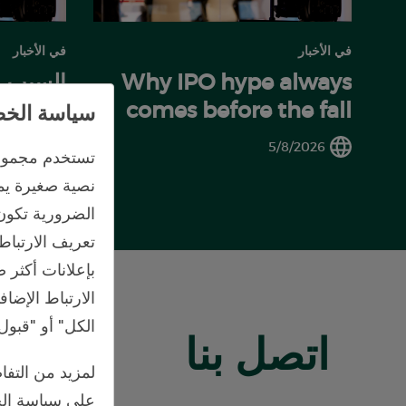
في الأخبار
في الأخبار
Why IPO hype always
السبب ور
comes before the fall
الاصطنا
سياسة الخص
بالأرنب
7/2026
5/8/2026
تستخدم مجموعة
نصية صغيرة يمك
الضرورية تكون 
تعريف الارتباط
بإعلانات أكثر 
الارتباط الإضا
الكل" أو "قبول
اتصل بنا
لمزيد من التفا
على سياسة الخ