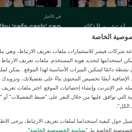
في الأخبار
اء تشبيه الذكاء
hy 'safe cash' can
عي بالسلحفاة وليس
prove to be an
وصية الخاصة
extremely risky
2/7/2026
27/
 شركات فيشر للاستثمارات ملفات تعريف الارتباط، وهي مل
investment
ن استخدامها لتحديد هوية المستخدم. ملفات تعريف الارتباط
نشطة دائمًا لتمكين الميزات الأساسية لهذا الموقع . يمكن لمل
 الإضافية أيضًا تخصيص المحتوى بناءً على تفضيلاتك، وتزويدك
صلة عبر الإنترنت وإنشاء إحصائيات الموقع. اختر ملفات تعريف
فية التي توافق عليها من خلال النقر على "ضبط التفضيلات" أو
 الكل".
صيل حول كيفية استخدامنا لملفات تعريف الارتباط، يرجى الاطل
صوصية الخاصة بنا.
"سياسة الخصوصية الخاصة".