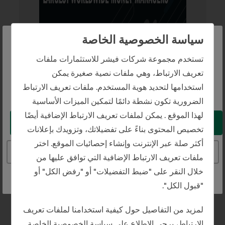
سياسة الخصوصية الخاصة
The website you are trying to reach is
تستخدم مجموعة شركات فيشر للاستثمارات ملفات
intended for investors in Saudi Arabia
تعريف الارتباط، وهي ملفات نصية صغيرة يمكن
أحدى أكبر شركات
استخدامها لتحديد هوية المستخدم. ملفات تعريف الارتباط
You appear to be in the United States
إدارة الأموال
الضرورية تكون نشطة دائمًا لتمكين الميزات الأساسية
لهذا الموقع . يمكن لملفات تعريف الارتباط الإضافية أيضًا
Take me to the United States website
تخصيص المحتوى بناءً على تفضيلاتك، وتزويدك بإعلانات
مقدمة من
أكثر صلة عبر الإنترنت وإنشاء إحصائيات الموقع. اختر
Pensions & Investments
Continue to the Saudi Arabia website
ملفات تعريف الارتباط الإضافية التي توافق عليها من
الحائز على الجائزة
خلال النقر على "ضبط التفضيلات" أو "رفض الكل" أو
شركة فيشر للاستثمارات
"قبول الكل".
مُنحت في
2026
لمزيد من التفاصيل حول كيفية استخدامنا لملفات تعريف
الارتباط، يرجى الاطلاع على سياسة الخصوصية الخاصة