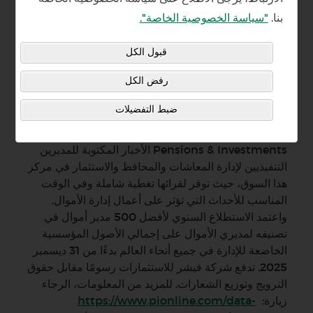
بنا.
"سياسة الخصوصية الخاصة".
تم إدراج شركة فيشر للاستثمارات ضمن قائمة معاشات
التقاعد والاستثمارات لأكبر 500 شركة إدارة أموال في
قبول الكل
العالم - بناءً على مجموع الأصول التي تُديرها للمؤسسات
عالميًا.
رفض الكل
تقدم صحيفة Pensions & Investments الأخبار
ضبط التفضيلات
والأبحاث والتحليلات للمديرين التنفيذيين الذين يديرون
تدفق الأموال في سوق الاستثمار المؤسسي. تقدم صحيفة
Pensions & Investments الأخبار المكتوبة للمديرين
التنفيذيين لإدارة المعاشات والمحافظ والاستثمار في مركز
هذا السوق، حيث توفر لقرائها تغطية شاملة وفي الوقت
المناسب للأحداث التي تؤثر على أعمال إدارة الأموال.
واعتمد الاستطلاع السنوي لأفضل 500 مدير أموال في
تصنيفه لمديري الأموال على إجمالي الأصول المؤسسية
الخاضعة للإدارة في جميع أنحاء العالم بدءًا من 31 ديسمبر
2025. تدفع شركة فيشر للاستثمارات رسومًا مقابل حقوق
الترويج وتوزيع الشعارات. للمزيد من المعلومات، الرجاء
زيارة:
https://www.pionline.com/data-