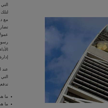
التي 
لتلك 
مع دو
تضار
عمولا
رسوم 
الأدا
إدارة
عند ا
التي 
تدفعه
ما هي
ما هي