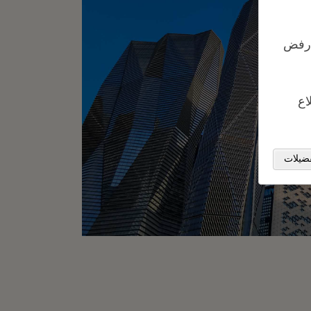
 "رفض
اع
ضيلات