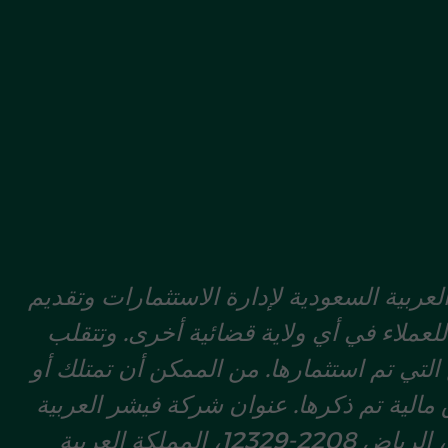
ربية السعودية لإدارة الاستثمارات وتقديم
للعملاء في أي ولاية قضائية أخرى. وتتقلب
لتي تم استثمارها. من الممكن أن تمتلك أو
 مالية تم ذكرها. عنوان شركة فيشر العربية
للاستثمارات المسجل هو: 8006 شارع سالم بن أبي بكر شيخان، حي أم الحمام الغربي، الرياض 2208-12329، المملكة العربية