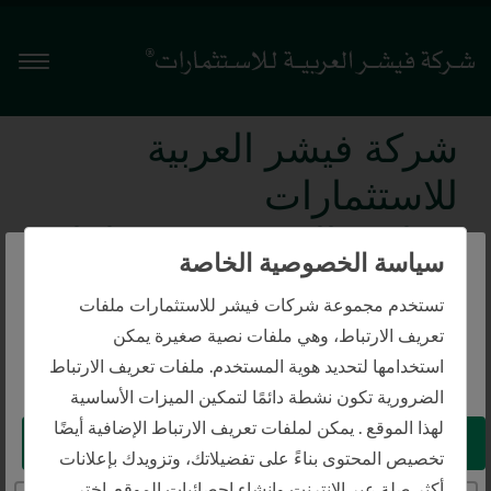
Menu
شركة فيشر العربية
للاستثمارات
سياسة الخصوصية وملفات
سياسة الخصوصية الخاصة
تعريف الارتباط
The website you are trying to reach is
تستخدم مجموعة شركات فيشر للاستثمارات ملفات
intended for investors in Saudi Arabia
تعريف الارتباط، وهي ملفات نصية صغيرة يمكن
سياسة الخصوصية وملفات تعريف الارتباط
استخدامها لتحديد هوية المستخدم. ملفات تعريف الارتباط
You appear to be in the United States
الضرورية تكون نشطة دائمًا لتمكين الميزات الأساسية
English Translations
لهذا الموقع . يمكن لملفات تعريف الارتباط الإضافية أيضًا
Take me to the United States website
تخصيص المحتوى بناءً على تفضيلاتك، وتزويدك بإعلانات
Privacy & Cookie Policy - General
أكثر صلة عبر الإنترنت وإنشاء إحصائيات الموقع. اختر