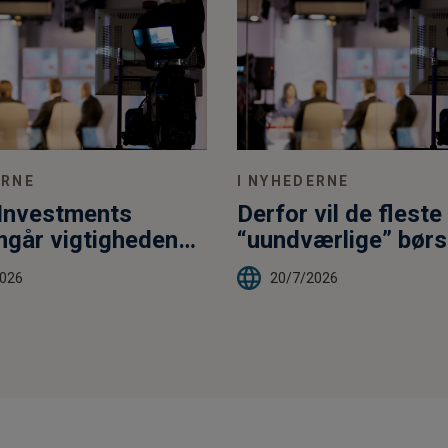
ERNE
I NYHEDERNE
 Investments
Derfor vil de fleste
går vigtigheden
“uundvær­lige” børs
esteringsmål
ringer skuffe
2026
20/7/2026