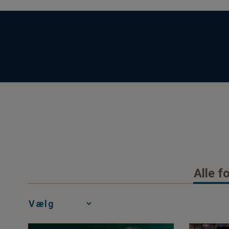
or
Impact
Alle f
Media
Choice