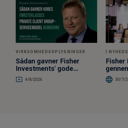
I NYHED
VIRKSOMHEDSOPLYSNINGER
Fisher
Sådan gavner Fisher
gennem
Investments' gode
af inv
service og hyppige
30/7/
4/8/2026
kontakt dig