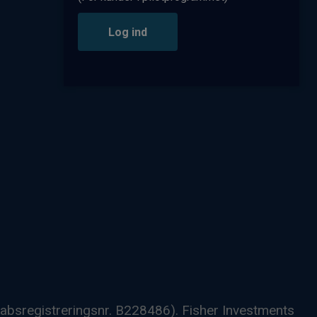
Log ind
skabsregistreringsnr. B228486). Fisher Investments