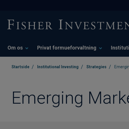
Om os
Privat formueforvaltning
Institu
/
/
/
Startside
Institutional Investing
Strategies
Emergin
Emerging Marke