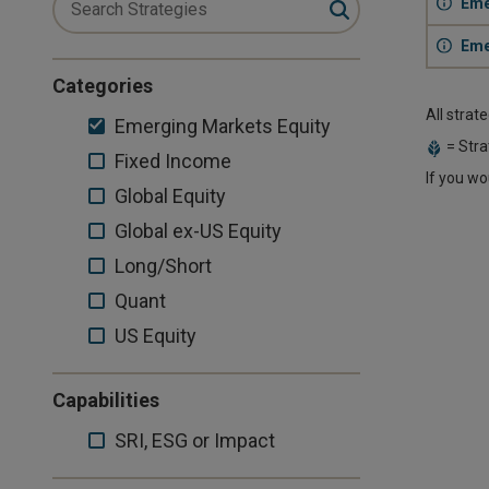
Eme
Eme
Categories
All strat
Emerging
Emerging Markets Equity
= Stra
Markets
Fixed
Fixed Income
If you wo
Equity
Income
Global
Global Equity
Equity
Global
Global ex-US Equity
ex-
Long/Short
Long/Short
US
Quant
Quant
Equity
US
US Equity
Equity
Capabilities
SRI,
SRI, ESG or Impact
ESG