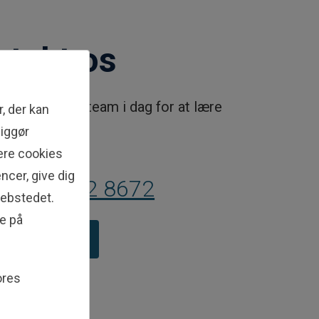
ntakt os
 vores dygtige team i dag for at lære
, der kan
liggør
gere cookies
os
ncer, give dig
 (0) 1 582 8672
webstedet.
ke på
takt os i dag
ores