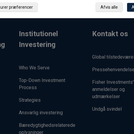
gurer præferencer
Afvis alle
A
Institutionel
Kontakt os
ng
Investering
Global tilstedevære
Who We Serve
Pressehenvendelse
Top-Down Investment
Fisher Investments'
Process
anmeldelser og
udmærkelser
Strategies
Undgå svindel
Ansvarlig investering
Bæredygtighedsrelaterede
oplysninger