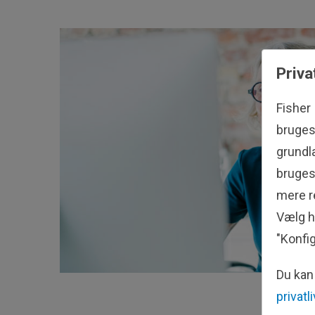
Priva
Fisher
bruges 
grundl
bruges 
mere re
Vælg hv
"Konfig
Du kan 
privatl