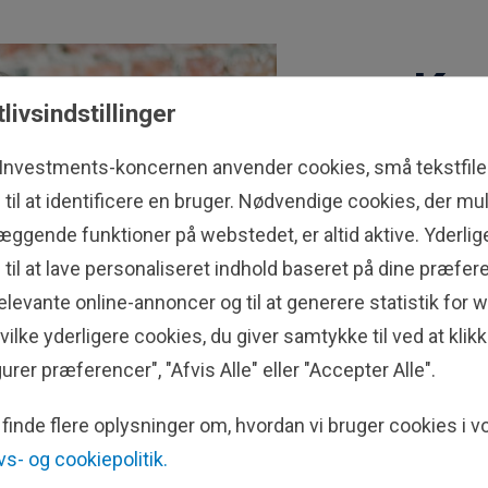
Ko
tlivsindstillinger
Ring til
 Investments-koncernen anvender cookies, små tekstfiler
mere.
til at identificere en bruger. Nødvendige cookies, der mu
æggende funktioner på webstedet, er altid aktive. Yderli
Ring til 
til at lave personaliseret indhold baseret på dine præfere
+353
levante online-annoncer og til at generere statistik for 
ilke yderligere cookies, du giver samtykke til ved at klik
Kon
urer præferencer", "Afvis Alle" eller "Accepter Alle".
finde flere oplysninger om, hvordan vi bruger cookies i v
ivs- og cookiepolitik.