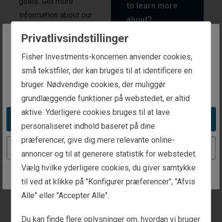
goals. Get more
to learn more
information about our
about?
available investment
Privatlivsindstillinger
strategies by letting us
General
The website you are trying to reach is
Fisher Investments-koncernen anvender cookies,
know a little about
Market
intended for investors in Denmark
små tekstfiler, der kan bruges til at identificere en
yourself and which
Outlook
bruger. Nødvendige cookies, der muliggør
investment strategy you're
You appear to be in the United States
Global
grundlæggende funktioner på webstedet, er altid
interested in learning
Equity
aktive. Yderligere cookies bruges til at lave
more about.
Strategies
Take me to the United States website
personaliseret indhold baseret på dine
præferencer, give dig mere relevante online-
US Equity
Continue to the Denmark website
Strategies
annoncer og til at generere statistik for webstedet.
Vælg hvilke yderligere cookies, du giver samtykke
Emerging
til ved at klikke på "Konfigurer præferencer", "Afvis
Markets Equity
Alle" eller "Accepter Alle".
Global ex-
Du kan finde flere oplysninger om, hvordan vi bruger
US Equity