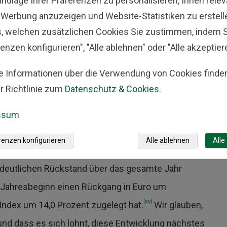
undlage Ihrer Präferenzen zu personalisieren, Ihnen rele
en und hat nach einem Ergebnis von 7,8 Prozent
-Werbung anzuzeigen und Website-Statistiken zu erstell
Der Dienstleistungssektor führte diesen Trend mit
s, welchen zusätzlichen Cookies Sie zustimmen, indem S
ahresquartal an, wobei Finanz-, Immobilien- und
enzen konfigurieren", "Alle ablehnen" oder "Alle akzeptier
[xiii]
esonders stark zulegten.
Die
e Informationen über die Verwendung von Cookies finden
aum um 7,9 Prozent und übertrafen somit ihr
r Richtlinie zum
Datenschutz & Cookies.
ch den meisten gängigen Maßstäben weist die
[xiv]
cheinend eine lebhafte Nachfragedynamik auf.
ssum
e gute Stimmung vorzuherrschen, doch diese
renzen konfigurieren
Alle ablehnen
Alle
Zölle hervorgerufenen Ängsten. In der Folge geriet
n deutlichen Rückstand über das gesamte Jahr
t Jahresbeginn einen Rückgang in Euro um
[xv]
ndex um 14,0 Prozent zugelegt hat.
Wir glauben,
und dass es sich lohnt, diese Entwicklung nächstes