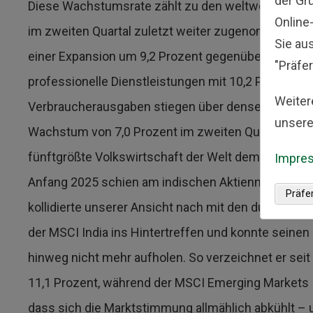
der Gr
Diese Wachstumsrate zählt zu den weltweit höchst
Online
[xii]
im zweiten Quartal zuletzt weiter zugenommen.
Sie au
einer Expansion um 9,2 Prozent gegenüber dem Vorj
"Präfer
professionelle Dienstleistungen mit 10,2 Prozent b
Weiter
Verbraucherausgaben stiegen über denselben Zeitr
unsere
Wachstum von 7,0 Prozent im zweiten Quartal. Na
fünftgrößte Volkswirtschaft der Welt demnach ans
Impre
Anfang 2025 schien am indischen Aktienmarkt ein
Präfe
kollidierte unserer Ansicht nach mit den durch die 
der MSCI India ins Hintertreffen und konnte seine
hinweg nicht mehr aufholen. So verzeichnet er sei
11,1 Prozent, während der MSCI Emerging Markets I
dass sich die Marktstimmung allmählich abkühlt – 