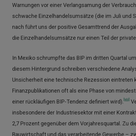
Warnungen vor einer Verlangsamung der Verbrauche
schwache Einzelhandelsumsätze (die im Juli und S
nach führt uns der positive Gesamttrend der Ausga
die Einzelhandelsumsätze nur einen Teil der priv
In Mexiko schrumpfte das BIP im dritten Quartal u
diesem Hintergrund schreiben verschiedene Analys
Unsicherheit eine technische Rezession eintreten kö
Finanzpublikationen oft als eine Phase von mindes
[viii]
einer rückläufigen BIP-Tendenz definiert wird).
Ve
insbesondere der Industriesektor mit einer Kontra
2,7 Prozent gegenüber dem Vorjahresquartal. Zu d
Bauwirtschaft und das verarbeitende Gewerbe – zwe