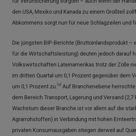
für Verunsicherung sorgten – auch wenn der Ha
den USA, Mexiko und Kanada zu einem Großteil zollfr
Abkommens sorgt nun für neue Schlagzeilen und fü
Die jüngsten BIP-Berichte (Bruttoinlandsprodukt – 
für die Wirtschaftsleistung) deuten jedoch darauf 
Volkswirtschaften Lateinamerikas trotz der Zölle ni
im dritten Quartal um 0,1 Prozent gegenüber dem Vo
[iv]
um 0,1 Prozent zu.
Auf Branchenebene herrschte e
dem Bereich Transport, Lagerung und Versand (2,7 P
Wachstum dieser Branche ist vor allem auf die sta
Agrarrohstoffen) in Verbindung mit hohen Ernteertr
privaten Konsumausgaben stiegen derweil auf Quart