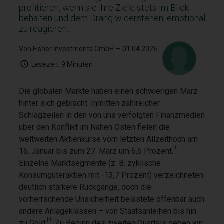
profitieren, wenn sie ihre Ziele stets im Blick
behalten und dem Drang widerstehen, emotional
zu reagieren.
Von Fisher Investments GmbH
— 01.04.2026
Lesezeit:
9 Minuten
Die globalen Märkte haben einen schwierigen März
hinter sich gebracht. Inmitten zahlreicher
Schlagzeilen in den von uns verfolgten Finanzmedien
über den Konflikt im Nahen Osten fielen die
weltweiten Aktienkurse vom letzten Allzeithoch am
[i]
16. Januar bis zum 27. März um 6,6 Prozent.
Einzelne Marktsegmente (z. B. zyklische
Konsumgüteraktien mit -13,7 Prozent) verzeichneten
deutlich stärkere Rückgänge, doch die
vorherrschende Unsicherheit belastete offenbar auch
andere Anlageklassen – von Staatsanleihen bis hin
[ii]
zu Gold.
Zu Beginn des zweiten Quartals geben wir