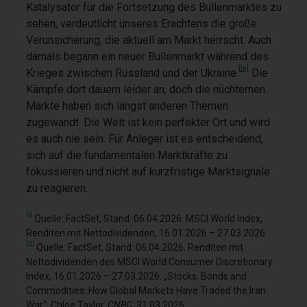
Katalysator für die Fortsetzung des Bullenmarktes zu
sehen, verdeutlicht unseres Erachtens die große
Verunsicherung, die aktuell am Markt herrscht. Auch
damals begann ein neuer Bullenmarkt während des
[ix]
Krieges zwischen Russland und der Ukraine.
Die
Kämpfe dort dauern leider an, doch die nüchternen
Märkte haben sich längst anderen Themen
zugewandt. Die Welt ist kein perfekter Ort und wird
es auch nie sein. Für Anleger ist es entscheidend,
sich auf die fundamentalen Marktkräfte zu
fokussieren und nicht auf kurzfristige Marktsignale
zu reagieren.
[i]
Quelle: FactSet, Stand: 06.04.2026. MSCI World Index,
Renditen mit Nettodividenden, 16.01.2026 – 27.03.2026.
[ii]
Quelle: FactSet, Stand: 06.04.2026. Renditen mit
Nettodividenden des MSCI World Consumer Discretionary
Index, 16.01.2026 – 27.03.2026. „Stocks, Bonds and
Commodities: How Global Markets Have Traded the Iran
War“, Chloe Taylor,
CNBC
, 31.03.2026.