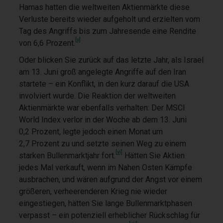
Hamas hatten die weltweiten Aktienmärkte diese
Verluste bereits wieder aufgeholt und erzielten vom
Tag des Angriffs bis zum Jahresende eine Rendite
[v]
von 6,6 Prozent.
Oder blicken Sie zurück auf das letzte Jahr, als Israel
am 13. Juni groß angelegte Angriffe auf den Iran
startete – ein Konflikt, in den kurz darauf die USA
involviert wurde. Die Reaktion der weltweiten
Aktienmärkte war ebenfalls verhalten: Der MSCI
World Index verlor in der Woche ab dem 13. Juni
0,2 Prozent, legte jedoch einen Monat um
2,7 Prozent zu und setzte seinen Weg zu einem
[vi]
starken Bullenmarktjahr fort.
Hätten Sie Aktien
jedes Mal verkauft, wenn im Nahen Osten Kämpfe
ausbrachen, und wären aufgrund der Angst vor einem
größeren, verheerenderen Krieg nie wieder
eingestiegen, hätten Sie lange Bullenmarktphasen
verpasst – ein potenziell erheblicher Rückschlag für