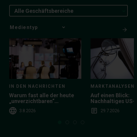
Alle Geschäftsbereiche
Media
Choice
IN DEN NACHRICHTEN
MARKTANALYSEN
Warum fast alle der heute
Auf einen Blick:
„unverzichtbaren“
Nachhaltiges US
Börsengänge scheitern
in der Breite
3.8.2026
29.7.2026
werden