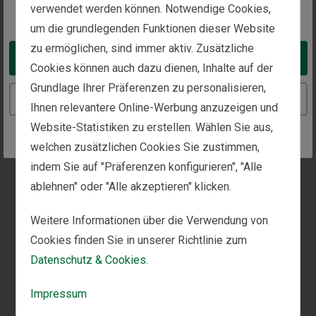
und gefährlich erscheinen lassen kann.
verwendet werden können. Notwendige Cookies,
You appear to be in the United States
Vor diesem Hintergrund ist nachvollziehbar, dass die
um die grundlegenden Funktionen dieser Website
Versuchung groß ist, am eigenen Portfolio aktiv zu
zu ermöglichen, sind immer aktiv. Zusätzliche
Take me to the United States website
werden. Laut unseren Gesprächen mit Investoren
Cookies können auch dazu dienen, Inhalte auf der
kann in einem turbulenten Umfeld
allein
eine
Grundlage Ihrer Präferenzen zu personalisieren,
Handlung zu ergreifen schon das Gefühl vermitteln,
Continue to the Austria website
Ihnen relevantere Online-Werbung anzuzeigen und
die Kontrolle zurückzugewinnen. Tritt dieses Gefühl
Website-Statistiken zu erstellen. Wählen Sie aus,
auf, raten wir Anlegern, kurz innezuhalten und sich
einige Fragen zu stellen.
welchen zusätzlichen Cookies Sie zustimmen,
indem Sie auf "Präferenzen konfigurieren", "Alle
Erstens: Befinden sich die Aktienmärkte in einer
Korrektur oder in einem Bärenmarkt? Eine Korrektur
ablehnen" oder "Alle akzeptieren" klicken.
ist ein starker, stimmungsgetriebener Rückgang um
10 bis 20 Prozent. Laut unseren Untersuchungen fällt
Weitere Informationen über die Verwendung von
ein panikartiger Kursrückgang oft mit einer
Cookies finden Sie in unserer Richtlinie zum
beängstigenden, schlagzeilenträchtigen Meldung
Datenschutz & Cookies.
zusammen – vergleichbar mit der US-
Zollankündigung am „Tag der Befreiung“ im
Impressum
vergangenen Jahr. Auch die aktuellen