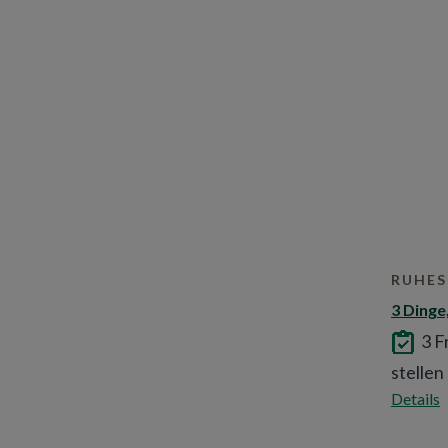
RUHE
3 Dinge
3 F
stellen
Details