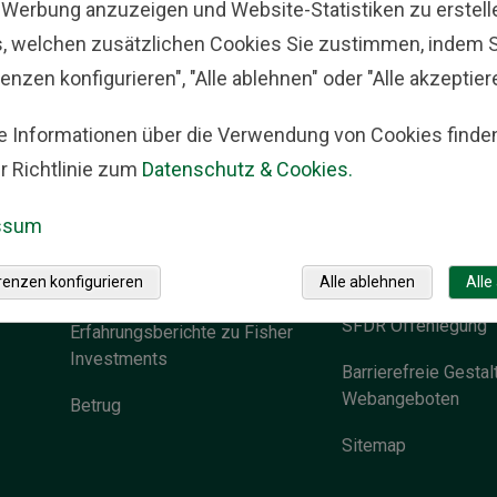
-Werbung anzuzeigen und Website-Statistiken zu erstell
s, welchen zusätzlichen Cookies Sie zustimmen, indem S
enzen konfigurieren", "Alle ablehnen" oder "Alle akzeptier
Kontakt
Rechtliche
e Informationen über die Verwendung von Cookies finden
al
Hinweise
r Richtlinie zum
Datenschutz & Cookies.
Unsere Standorte
ssum
Impressum
Karriere
Datenschutz und Co
renzen konfigurieren
Alle ablehnen
Alle
Presseanfragen
SFDR Offenlegung
Erfahrungsberichte zu Fisher
Investments
Barrierefreie Gestal
Webangeboten
Betrug
Sitemap