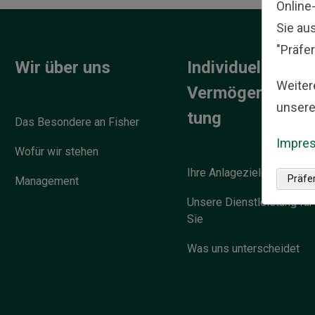
Online
Sie au
"Präfer
Wir über uns
Individuelle
Weiter
Vermögensverw
unsere
tung
Das Besondere an Fisher
Impre
Wofür wir stehen
Ihre Anlageziele
Präfe
Management
Unsere Dienstleistung für
Sie
Was uns unterscheidet