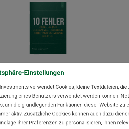
STAND
RUH
tsphäre-Einstellungen
standsfehler, die Sie wahrscheinlich bereuen werden
99 T
 10 größten Fehler Lassen Sie sich von den unten
V
 Investments verwendet Cookies, kleine Textdateien, die 
hrten häufigen ...
– erh
Mehr Details
fizierung eines Benutzers verwendet werden können. No
s, um die grundlegenden Funktionen dieser Website zu 
mmer aktiv. Zusätzliche Cookies können auch dazu dienen,
isse pro Seite
12
24
48
undlage Ihrer Präferenzen zu personalisieren, Ihnen rele