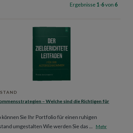
G
Ergebnisse
1
-
6
von
6
o
t
o
n
e
x
t
r
e
s
u
l
t
s
p
a
ESTAND
g
e
ommensstrategien – Welche sind die Richtigen für
.
 können Sie Ihr Portfolio für einen ruhigen
tand umgestalten Wie werden Sie das ...
Mehr