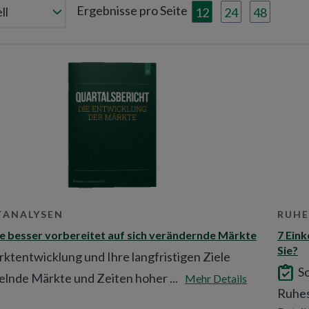
Ergebnisse pro Seite
12
24
48
TANALYSEN
RUH
ie besser vorbereitet auf sich verändernde Märkte
7 Eink
Sie?
ktentwicklung und Ihre langfristigen Ziele
So
lnde Märkte und Zeiten hoher ...
Mehr Details
Ruhes