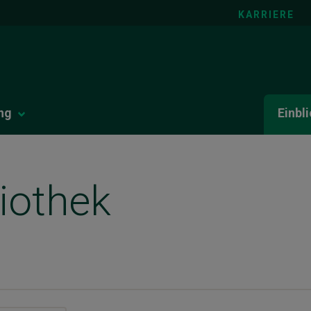
KARRIERE
ng
Einbl
iothek