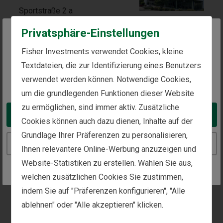
Sportstraße 2 a
67688 Rodenbach
Privatsphäre-Einstellungen
Ansicht Karte
The website you are trying to reach is
Fisher Investments verwendet Cookies, kleine
+49 6374 9911-0
intended for investors in Austria
Textdateien, die zur Identifizierung eines Benutzers
verwendet werden können. Notwendige Cookies,
You appear to be in the United States
Siehe Standortdetails
um die grundlegenden Funktionen dieser Website
zu ermöglichen, sind immer aktiv. Zusätzliche
Take me to the United States website
Frankfurt,
Cookies können auch dazu dienen, Inhalte auf der
Deutschland
Grundlage Ihrer Präferenzen zu personalisieren,
Continue to the Austria website
St Martin Tower Franklinstraße 61
Ihnen relevantere Online-Werbung anzuzeigen und
- 63
Website-Statistiken zu erstellen. Wählen Sie aus,
60486 Frankfurt am Main
welchen zusätzlichen Cookies Sie zustimmen,
indem Sie auf "Präferenzen konfigurieren", "Alle
Ansicht Karte
ablehnen" oder "Alle akzeptieren" klicken.
+49 6374 9911-0