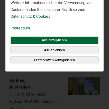
Weitere Informationen über die Verwendung von
Siehe Standortdetails
Cookies finden Sie in unserer Richtlinie zum
Datenschutz & Cookies.
Impressum
Internationale
Alle akzeptieren
Niederlassungen der
Alle ablehnen
Muttergesellschaft Fisher
Asset Management, LLC*
Präferenzen konfigurieren
Sydney,
Australien
Level 12, 20 Martin Place
Sydney, NSW 2000 Australien