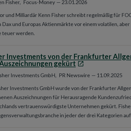
n Fisher,
Focus-Money
—
23.01.2026
or und Milliardär Kenn Fisher schreibt regelmäßig für F
 Dax und Europas Aktienmärkte vor einem volatilen, abe
 teuer werden.
er Investments von der Frankfurter Allg
 Auszeichnungen gekürt
isher Investments GmbH,
PR Newswire
—
11.09.2025
sher Investments GmbH wurde von der Frankfurter Allge
ehenen Auszeichnungen für Herausragende Kundenzufried
hlands vertrauenswürdigste Unternehmen gekürt. Fisher 
ensverwaltungsbranche in jeder der drei Kategorien auf 