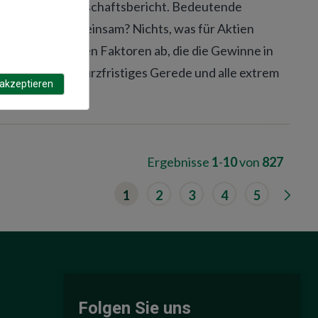
 schwache Wirtschaftsbericht. Bedeutende
ese Themen gemeinsam? Nichts, was für Aktien
ichtig. Sie wägen Faktoren ab, die die Gewinne in
eren meistens kurzfristiges Gerede und alle extrem
 akzeptieren
Ergebnisse
1
-
10
von
827
G
1
2
3
4
5
o
t
o
n
e
x
t
r
e
Folgen Sie uns
s