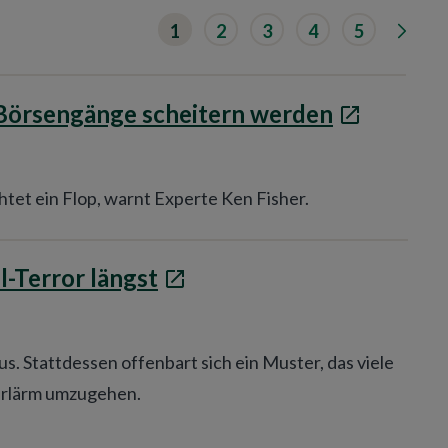
G
1
2
3
4
5
o
t
o
n
e
 Börsengänge scheitern werden
x
t
r
e
s
htet ein Flop, warnt Experte Ken Fisher.
u
l
t
s
l-Terror längst
p
a
g
e
.
s. Stattdessen offenbart sich ein Muster, das viele
erlärm umzugehen.