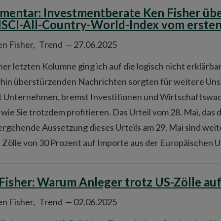
entar: Investmentberate Ken Fisher übe
SCI-All-Country-World-Index vom ersten a
n Fisher,
Trend
—
27.06.2025
ner letzten Kolumne ging ich auf die logisch nicht erklärba
hin überstürzenden Nachrichten sorgten für weitere Uns
Unternehmen, bremst Investitionen und Wirtschaftswachst
 wie Sie trotzdem profitieren. Das Urteil vom 28. Mai, das
ergehende Aussetzung dieses Urteils am 29. Mai sind weite
Zölle von 30 Prozent auf Importe aus der Europäischen Uni
Fisher: Warum Anleger trotz US-Zölle auf
n Fisher,
Trend
—
02.06.2025