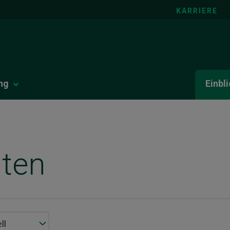
KARRIERE
ng
Einbl
hten