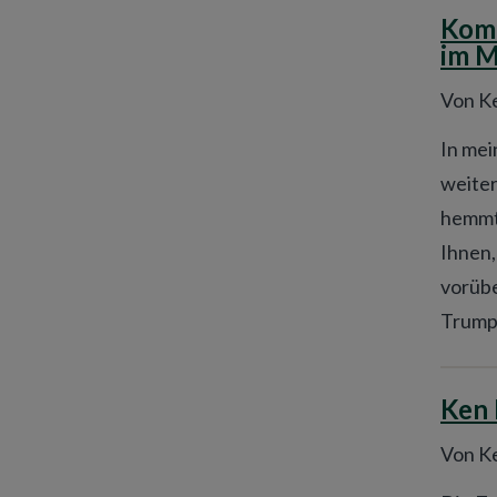
Komm
im M
Von Ke
In mei
weiter
hemmt 
Ihnen,
vorüb
Trump 
Ken 
Von Ke