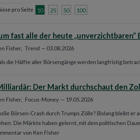
isse pro Seite
10
25
50
100
m fast alle der heute „unverzichtbaren“
n Fisher,
Trend
—
03.08.2026
ls die Hälfte aller Börsengänge werden langfristig betrac
illiardär: Der Markt durchschaut den Zol
n Fisher,
Focus-Money
—
19.05.2026
oße Börsen-Crash durch Trumps Zölle? Bislang bleibt er au
hen: Die Märkte haben gelernt, mit dem politischen Dau
ommentar von Ken Fisher