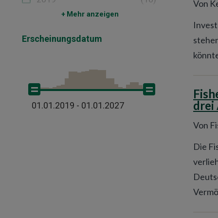
Von Ke
Mehr anzeigen
Invest
Erscheinungsdatum
stehen
könnte
Fish
drei
01.01.2019 - 01.01.2027
Von F
Die Fi
verli
Deutsc
Vermög