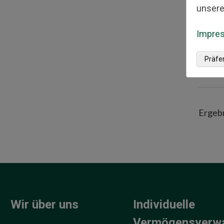
SNB-Z
unsere
Gewinn
Impre
wirkli
den nä
Präfe
langfr
Ergebn
Wir über uns
Individuelle
Vermögensverw