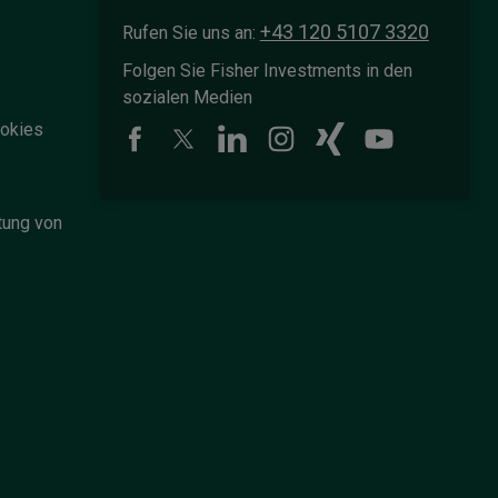
u
l
+43 120 5107 3320
Rufen Sie uns an:
t
s
Folgen Sie Fisher Investments in den
p
sozialen Medien
a
g
okies
e
.
tung von