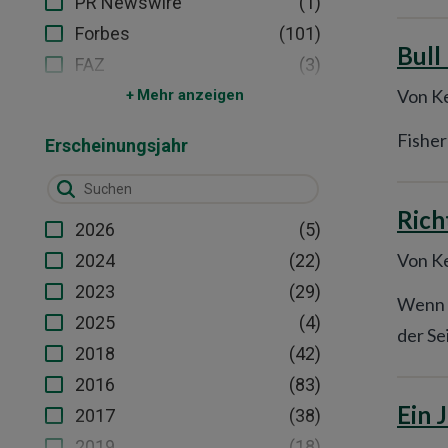
(1)
PR Newswire
(101)
Forbes
Bull
(3)
FAZ
Von Ke
Mehr anzeigen
Fisher
Erscheinungsjahr
Rich
(5)
2026
Von Ke
(22)
2024
(29)
2023
Wenn K
(4)
2025
der Se
(42)
2018
(83)
2016
Ein 
(38)
2017
(18)
2019