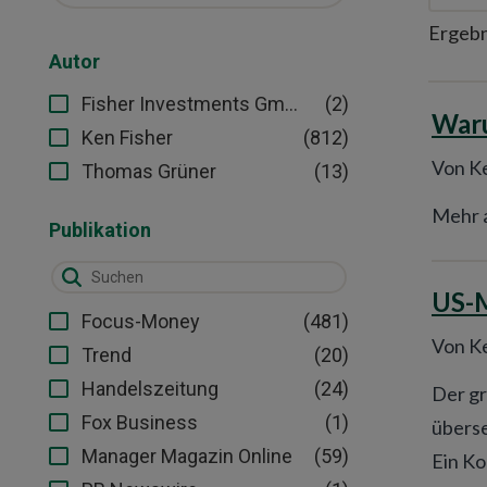
Ergebn
Autor
(2)
Fisher Investments GmbH
Waru
(812)
Ken Fisher
Von Ke
(13)
Thomas Grüner
Mehr a
Publikation
US-M
(481)
Focus-Money
Von Ke
(20)
Trend
(24)
Handelszeitung
Der gr
(1)
Fox Business
überse
(59)
Manager Magazin Online
Ein K