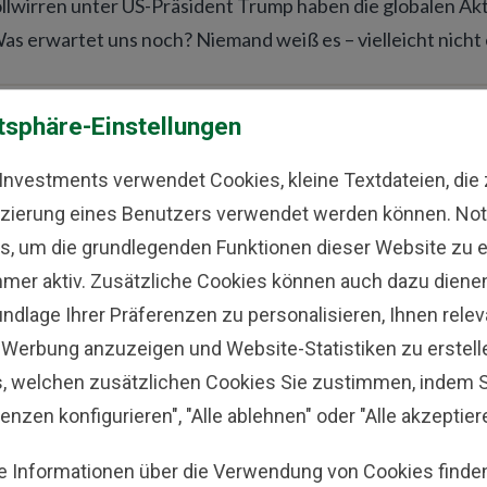
llwirren unter US-Präsident Trump haben die globalen Ak
Was erwartet uns noch? Niemand weiß es – vielleicht nicht
Fisher: Bitcoin hat keinen inneren Wert
tsphäre-Einstellungen
n Fisher,
Trend
—
25.03.2025
 Investments verwendet Cookies, kleine Textdateien, die 
fizierung eines Benutzers verwendet werden können. No
n Sie bei einem Einbruch von Kryptos einsteigen? Viele sa
s, um die grundlegenden Funktionen dieser Website zu 
 profitierten. Im Dezember und Jänner schoss der Bitcoin-
mmer aktiv. Zusätzliche Cookies können auch dazu dienen,
s“ aussprach. Seitdem ist der Kurs um etwa zehn Prozent 
undlage Ihrer Präferenzen zu personalisieren, Ihnen rele
ich massiven Gewinnen im Jahr 2025.
-Werbung anzuzeigen und Website-Statistiken zu erstell
s, welchen zusätzlichen Cookies Sie zustimmen, indem S
wirklich zählt, ist der richtige Fokus – wi
enzen konfigurieren", "Alle ablehnen" oder "Alle akzeptier
n Fisher,
Handelszeitung
—
04.12.2024
e Informationen über die Verwendung von Cookies finden