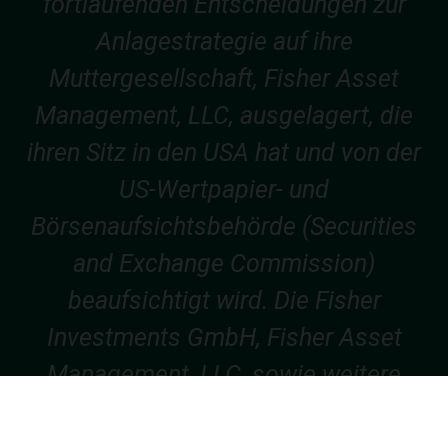
fortlaufenden Entscheidungen zur
Anlagestrategie auf ihre
Muttergesellschaft, Fisher Asset
Management, LLC, ausgelagert, die
ihren Sitz in den USA hat und von der
US-Wertpapier- und
Börsenaufsichtsbehörde (Securities
and Exchange Commission)
beaufsichtigt wird. Die Fisher
Investments GmbH, Fisher Asset
Management, LLC, sowie weitere
Unternehmen der Gruppe erbringen ihre