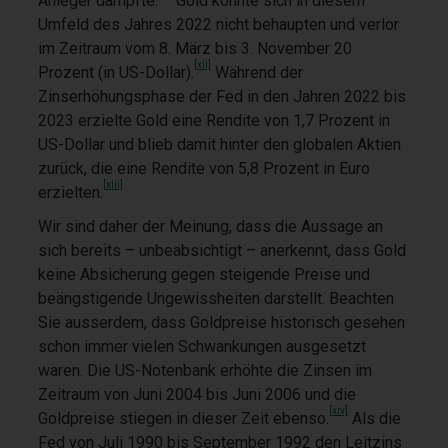
Anleger dämpfte.
Gold konnte sich in diesem
Umfeld des Jahres 2022 nicht behaupten und verlor
im Zeitraum vom 8. März bis 3. November 20
[xii]
Prozent (in US-Dollar).
Während der
Zinserhöhungsphase der Fed in den Jahren 2022 bis
2023 erzielte Gold eine Rendite von 1,7 Prozent in
US-Dollar und blieb damit hinter den globalen Aktien
zurück, die eine Rendite von 5,8 Prozent in Euro
[xiii]
erzielten.
Wir sind daher der Meinung, dass die Aussage an
sich bereits – unbeabsichtigt – anerkennt, dass Gold
keine Absicherung gegen steigende Preise und
beängstigende Ungewissheiten darstellt. Beachten
Sie ausserdem, dass Goldpreise historisch gesehen
schon immer vielen Schwankungen ausgesetzt
waren. Die US-Notenbank erhöhte die Zinsen im
Zeitraum von Juni 2004 bis Juni 2006 und die
[xiv]
Goldpreise stiegen in dieser Zeit ebenso.
Als die
Fed von Juli 1990 bis September 1992 den Leitzins