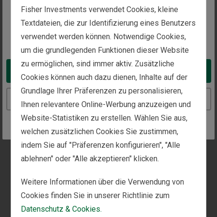
The website you are trying to reach is
Aber gilt Gold nicht eigentlich als
sicherer Hafen
(ein
Fisher Investments verwendet Cookies, kleine
Vermögenswert, der in turbulenten Zeiten seinen
intended for investors in Switzerland
Textdateien, die zur Identifizierung eines Benutzers
Wert behält), wenn Unsicherheit und Inflation
verwendet werden können. Notwendige Cookies,
You appear to be in the United States
zunehmen? Wenn dem so ist, sind wir der Meinung,
um die grundlegenden Funktionen dieser Website
dass Edelmetalle diese Rolle nur unzureichend
zu ermöglichen, sind immer aktiv. Zusätzliche
erfüllen. Zwar gibt es keine hundertprozentig
Take me to the United States website
Cookies können auch dazu dienen, Inhalte auf der
zuverlässige Methode, um Unsicherheit zu messen,
doch liefert die Berichterstattung der Medien unserer
Grundlage Ihrer Präferenzen zu personalisieren,
Continue to the Switzerland website
Ansicht nach einen guten Anhaltspunkt dafür, welche
Ihnen relevantere Online-Werbung anzuzeigen und
Themen die Aufmerksamkeit der Öffentlichkeit auf
Website-Statistiken zu erstellen. Wählen Sie aus,
sich ziehen. Der Iran-Krieg, in dessen Verlauf es
welchen zusätzlichen Cookies Sie zustimmen,
mehrfach zu Versuchen gekommen ist, einen
indem Sie auf "Präferenzen konfigurieren", "Alle
angeblichen Waffenstillstand zu erreichen, hatte
ablehnen" oder "Alle akzeptieren" klicken.
einen starken Einbruch an den weltweiten
[vii]
Aktienmärkten zur Folge.
Unruhen an den globalen
Weitere Informationen über die Verwendung von
Energiemärkten – von der Sperrung der Strasse von
Hormus bis zum Austritt der Vereinigten Arabischen
Cookies finden Sie in unserer Richtlinie zum
Emirate aus der Organisation erdölexportierender
Datenschutz & Cookies.