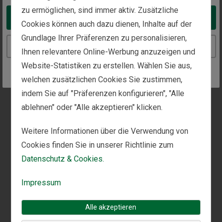
Überlegungen für ein
zu ermöglichen, sind immer aktiv. Zusätzliche
Take me to the United States website
massgeschneidertes
Cookies können auch dazu dienen, Inhalte auf der
Grundlage Ihrer Präferenzen zu personalisieren,
Anlageportfolio
Continue to the Switzerland website
Ihnen relevantere Online-Werbung anzuzeigen und
Website-Statistiken zu erstellen. Wählen Sie aus,
Andere Vermögensverwalter stützen sich bei ihrem
welchen zusätzlichen Cookies Sie zustimmen,
Ansatz aufs Alter oder lassen Sie einen allgemeinen
indem Sie auf "Präferenzen konfigurieren", "Alle
Fragenkatalog ausfüllen, um eine optimale
ablehnen" oder "Alle akzeptieren" klicken.
Vermögensstruktur oder Anlagestrategie zu
bestimmen. Bei Fisher Investments verfolgen wir
Weitere Informationen über die Verwendung von
einen umfassenden Ansatz. In einem Prozess, der
Cookies finden Sie in unserer Richtlinie zum
unterschiedliche Faktoren berücksichtigt, sammeln
Datenschutz & Cookies.
wir dabei sorgfältig Informationen, um
massgeschneiderte Anlageportfolios für Kunden zu
Impressum
erstellen.
Alle akzeptieren
Bei der Ausarbeitung langfristiger Anlagestrategien