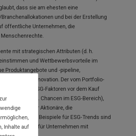
 glaubt, dass sie am ehesten eine
/Branchenallokationen und bei der Erstellung
uf öffentliche Unternehmen, die
nd Menschenrechte.
te mit strategischen Attributen (d. h.
ereinstimmen und Wettbewerbsvorteile im
eue Produktangebote und -pipeline,
ähigkeit zur Innovation. Der vom Portfolio-
ner Reihe von ESG-Faktoren vor dem Kauf
profitieren (d. h. Chancen im ESG-Bereich),
zur
nzentration der Aktionäre, die
twendige
-beitsrechte. Beispiele für ESG-Trends sind
ermöglichen,
legerpräferenzen für Unternehmen mit
 Inhalte auf