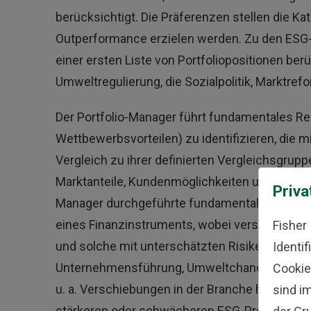
berücksichtigt. Die Präferenzen stellen die Ka
Outperformance erzielen werden. Zu den ESG-Fa
einer ersten Liste von Portfoliopositionen ber
Umweltregulierung, die Sozialpolitik, Marktr
Der Portfolio-Manager führt fundamentales Res
Wettbewerbsvorteilen) zu identifizieren, di
Vergleich zu ihrer definierten Vergleichsgrupp
Marktanteile, Kundenmöglichkeiten und -konzen
Priva
Manager durchgeführte fundamentale Research
eines Finanzinstruments, wobei versucht wird, 
Fisher
und solche mit unterschätzten Risiken zu ver
Identi
Unternehmensführung, Umweltchancen und -ver
Cookie
u. a. Verschiebungen in der Branche hin zu U
sind i
stärkeren oder schwächeren ESG-Profilen.