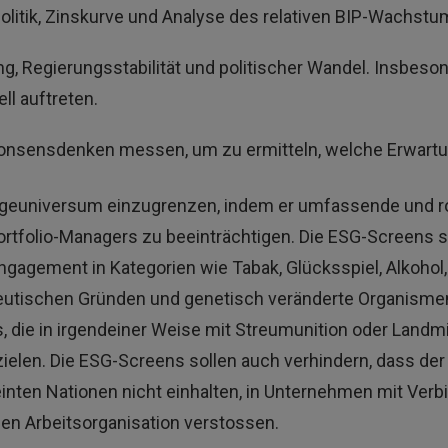
politik, Zinskurve und Analyse des relativen BIP-Wachstu
ung, Regierungsstabilität und politischer Wandel. Insbe
ll auftreten.
 Konsensdenken messen, um zu ermitteln, welche Erwartun
lageuniversum einzugrenzen, indem er umfassende und 
tfolio-Managers zu beeinträchtigen. Die ESG-Screens sol
Engagement in Kategorien wie Tabak, Glücksspiel, Alkohol
eutischen Gründen und genetisch veränderte Organisme
 die in irgendeiner Weise mit Streumunition oder Land
elen. Die ESG-Screens sollen auch verhindern, dass der 
einten Nationen nicht einhalten, in Unternehmen mit Ver
len Arbeitsorganisation verstossen.