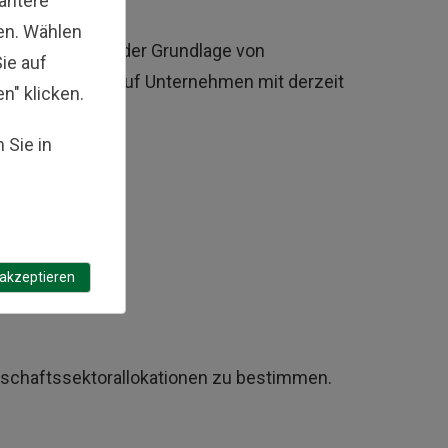
vantere
en. Wählen
ftssektoren auf der Grundlage von
ie auf
r Schwerpunkt auf Unternehmen mit derzeit
en" klicken.
 Sie in
 akzeptieren
rtschaftssektorallokationen zu bestimmen.