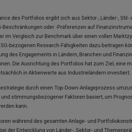
ance des Portfolios ergibt sich aus Sektor-, Länder-, St
SG-Beschränkungen oder -Präferenzen auf Finanzinstrume
r im Vergleich zur Benchmark über einen vollen Marktzy
 ESG-bezogenen Research-Fähigkeiten dazu beitragen kön
ung des Engagements in Ländern, Branchen und Finanzin
n. Die Ausrichtung des Portfolios hat zum Ziel, eine mö
ächlich in Aktienwerte aus Industrieländern investiert.
lagestrategie durch einen Top-Down-Anlageprozess umzus
her und stimmungsbezogener Faktoren basiert, um Progn
werden kann.
ktoren während des gesamten Anlage- und Portfoliokons
 bei der Entwicklung von Länder-, Sektor- und Themenpräf