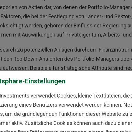
tegorien von Aktien dar, von denen der Portfolio-Manager
ktoren, die bei der Festlegung von Länder- und Sektor-
ücksichtigt werden, gehören der Einfluss der Regierung a
eformen mit Auswirkungen auf Privateigentum, Arbeits- u
earch zu potenziellen Anlagen durch, um Finanzinstrumen
e mit den Top-Down-Ansichten des Portfolio-Managers üb
e aufweisen. Beispiele für strategische Attribute sind n
tration, geografische Expansionsmöglichkeiten und die F
tsphäre-Einstellungen
-Prozess beinhaltet die Überprüfung und Bewertung ei
Finanzinstrumente zu identifizieren, die von ESG-Trends 
 Investments verwendet Cookies, kleine Textdateien, die 
meiden. Zu diesen Faktoren gehören unter anderem die Ko
fizierung eines Benutzers verwendet werden können. No
pflichtungen sowie Kontroversen um Menschen- oder Ar
s, um die grundlegenden Funktionen dieser Website zu 
mwelt- oder Nachhaltigkeitszielen und sich ändernde An
mmer aktiv. Zusätzliche Cookies können auch dazu dienen,