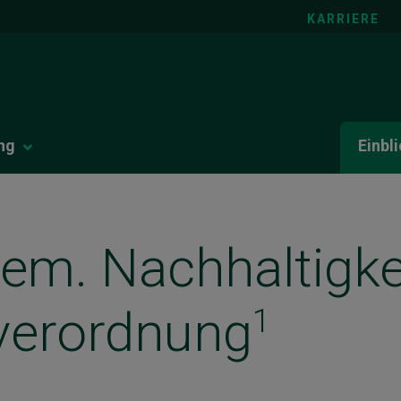
KARRIERE
ng
Einbl
em. Nachhaltigke
verordnung
1