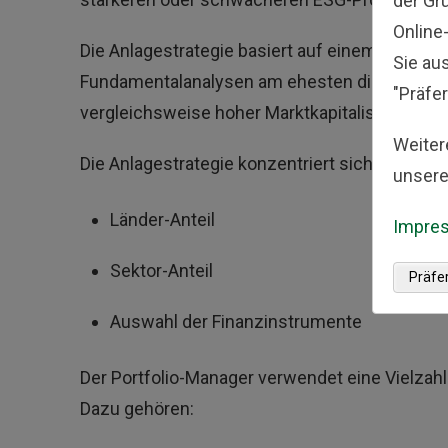
der Gr
Online
Die Anlagestrategie basiert auf einem Top-Do
Sie au
Fundamentalanalysen am ehesten die höchsten
"Präfer
vergleichsweise hoher Marktkapitalisierung lie
Weiter
Die Anlagestrategie konzentriert sich auf dre
unsere
Länder-Anteil
Impre
Sektor-Anteil
Präfe
Auswahl der Finanzinstrumente
Der Portfolio-Manager verwendet eine Vielzahl
Dazu gehören: