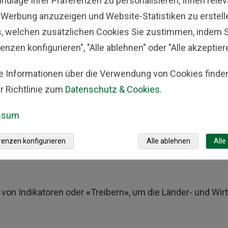
undlage Ihrer Präferenzen zu personalisieren, Ihnen rele
-Werbung anzuzeigen und Website-Statistiken zu erstell
wn-Ansatz, um zu ermitteln, welche Länder und Wirtscha
s, welchen zusätzlichen Cookies Sie zustimmen, indem S
 erwarteten Renditen erwirtschaften können, wobei de
enzen konfigurieren", "Alle ablehnen" oder "Alle akzeptier
gt.
e Informationen über die Verwendung von Cookies finden
i grundlegende Elemente:
r Richtlinie zum
Datenschutz & Cookies.
ssum
renzen konfigurieren
Alle ablehnen
Alle
 von Indikatoren oder
«
Treibern
»
, um die Länder- und Wi