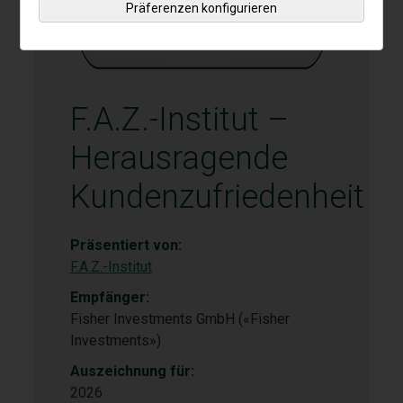
Präferenzen konfigurieren
F.A.Z.-Institut –
Herausragende
Kundenzufriedenheit
Präsentiert von:
F.A.Z.-Institut
Empfänger:
Fisher Investments GmbH («Fisher
Investments»)
Auszeichnung für:
2026