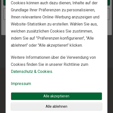
Cookies können auch dazu dienen, Inhalte auf der
Nach unten scrollen, um mehr über den
Grundlage Ihrer Präferenzen zu personalisieren,
Continue to the Germany website
Portfoliomanagement-Ansatz und die individuelle
Ihnen relevantere Online-Werbung anzuzeigen und
Vermögensverwaltung von Fisher Investments zu
Website-Statistiken zu erstellen. Wählen Sie aus,
erfahren.
welchen zusätzlichen Cookies Sie zustimmen,
indem Sie auf "Präferenzen konfigurieren", "Alle
*
Stand der Informationen: 30.06.2026. Einschließlich
ablehnen" oder "Alle akzeptieren" klicken.
Fisher und seinen Tochtergesellschaften, darunter auch
Fisher Investments.
Weitere Informationen über die Verwendung von
Cookies finden Sie in unserer Richtlinie zum
Datenschutz & Cookies.
Unsere
Impressum
Herangehensweise
Alle akzeptieren
Alle ablehnen