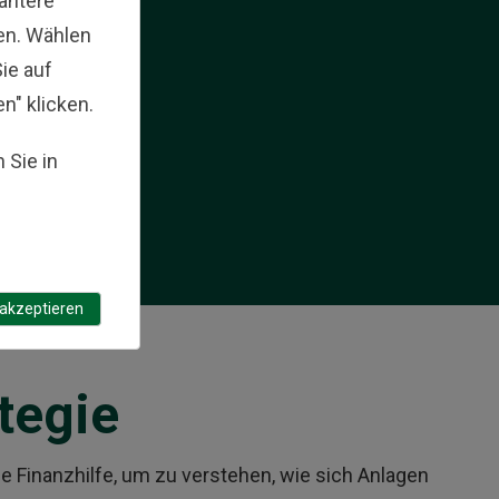
vantere
en. Wählen
ie auf
en" klicken.
 Sie in
 akzeptieren
tegie
le Finanzhilfe, um zu verstehen, wie sich Anlagen