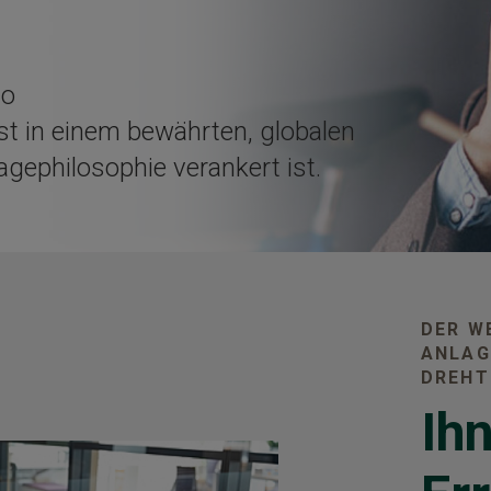
io
t in einem bewährten, globalen
gephilosophie verankert ist.
DER W
NLAGE
REHT 
Ih