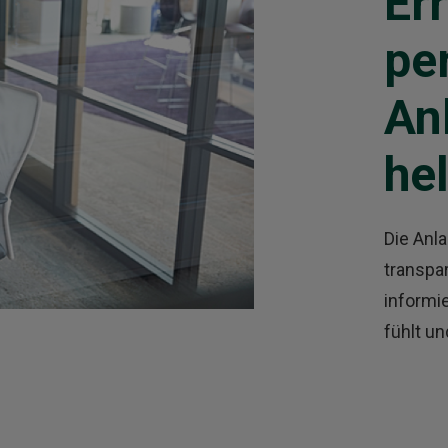
Err
pe
An
he
Die Anla
transpar
informie
fühlt un