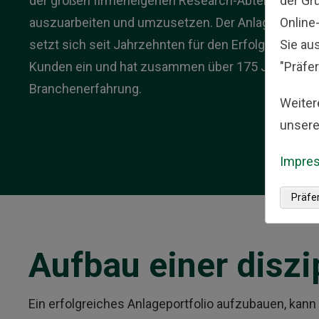
der Gr
der großen firmeneigenen Research-Abteilung
Online
auszuarbeiten und umzusetzen. Der Anlageaussc
Sie au
setzt sich seit Jahrzehnten für den Erfolg seiner
"Präfer
Kunden ein und hat zusammen über 175 Jahre
Branchenerfahrung.
Weiter
unsere
Impre
Präfe
Aufbau einer diszi
Ein erfolgreiches Anlageportfolio aufzubauen, kann