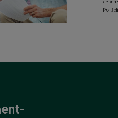
gehen w
Portfol
ent-