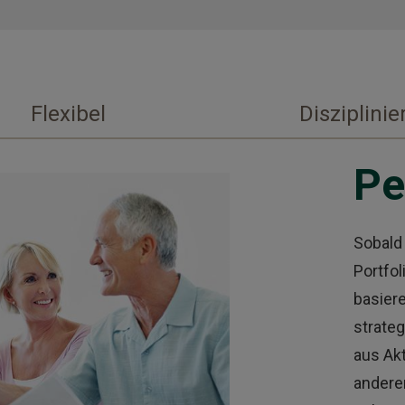
Flexibel
Disziplinie
Pe
Sobald
Portfol
basiere
strate
aus Ak
andere