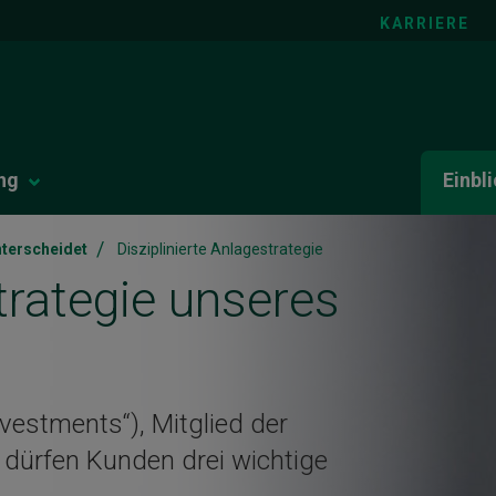
KARRIERE
ng
Einbl
/
terscheidet
Disziplinierte Anlagestrategie
trategie unseres
vestments“), Mitglied der
dürfen Kunden drei wichtige