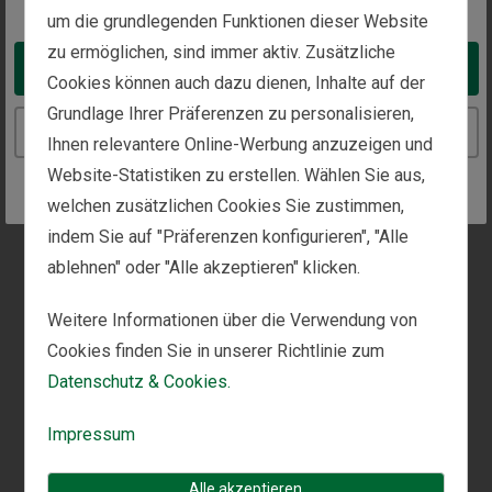
Woodside
,
CA 94062
um die grundlegenden Funktionen dieser Website
zu ermöglichen, sind immer aktiv. Zusätzliche
Take me to the United States website
Cookies können auch dazu dienen, Inhalte auf der
Rufen Sie uns an:
Senden Sie ein Fax:
+1 (650) 529-1436
+1 (650) 425-9357
Grundlage Ihrer Präferenzen zu personalisieren,
Continue to the Germany website
Ihnen relevantere Online-Werbung anzuzeigen und
Website-Statistiken zu erstellen. Wählen Sie aus,
welchen zusätzlichen Cookies Sie zustimmen,
In dieser Niederlassung sind Termine verfügbar.
indem Sie auf "Präferenzen konfigurieren", "Alle
Rufen Sie uns an oder nutzen Sie unser
ablehnen" oder "Alle akzeptieren" klicken.
Kontaktformular
, um einen Gesprächstermin zu
vereinbaren.
Weitere Informationen über die Verwendung von
Cookies finden Sie in unserer Richtlinie zum
Datenschutz & Cookies.
Impressum
Alle akzeptieren