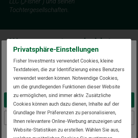
LLC („Fisher“) und seinen
Tochtergesellschaften.
Was uns unterscheidet
Privatsphäre-Einstellungen
Seit
jeher
stellen wir die Interessen unserer Kunden an
The website you are trying to reach is
Fisher Investments verwendet Cookies, kleine
die erste Stelle, indem wir unabhängig denken und
intended for investors in Germany
Textdateien, die zur Identifizierung eines Benutzers
datengestützte Lösungen nutzen, um innovative
verwendet werden können. Notwendige Cookies,
You appear to be in the United States
Anlagestrategien zu entwickeln. Durch unsere
um die grundlegenden Funktionen dieser Website
Erfahrung, unseren persönlichen Ansatz und unser
zu ermöglichen, sind immer aktiv. Zusätzliche
Engagement für den Kundenservice heben wir uns in
Take me to the United States website
Cookies können auch dazu dienen, Inhalte auf der
der Branche von der Konkurrenz ab. Wir helfen Ihnen,
Grundlage Ihrer Präferenzen zu personalisieren,
Ihre Anlageziele zu erreichen, indem wir Ihnen eine
Continue to the Germany website
Ihnen relevantere Online-Werbung anzuzeigen und
maßgeschneiderte Anlageverwaltung, einen
Website-Statistiken zu erstellen. Wählen Sie aus,
Weltklasse-Kundenservice, einzigartige Einblicke und