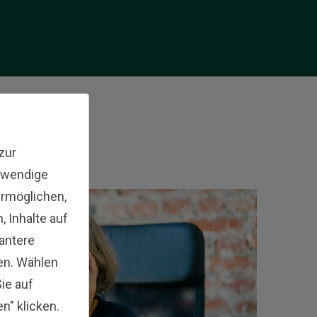
darstellt
zur
twendige
ermöglichen,
 Inhalte auf
vantere
en. Wählen
ie auf
en" klicken.