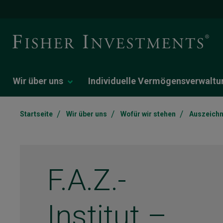
Wir über uns
Individuelle Vermögensverwaltu
/
/
/
Startseite
Wir über uns
Wofür wir stehen
Auszeich
F.A.Z.-
Institut –