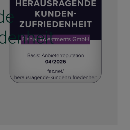
de
denheit