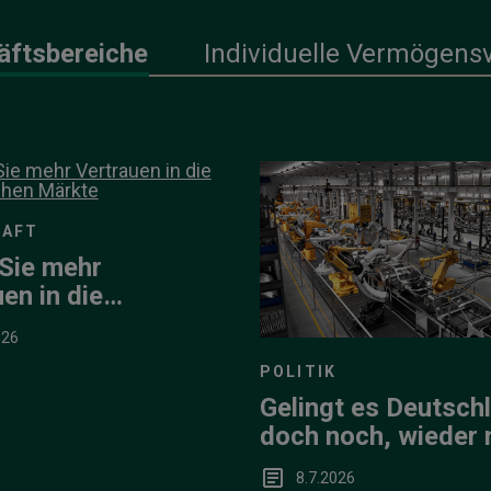
äftsbereiche
Individuelle Vermögens
HAFT
Sie mehr
en in die
ischen Märkte
026
POLITIK
Gelingt es Deutsch
doch noch, wieder
Wirtschaftswachs
8.7.2026