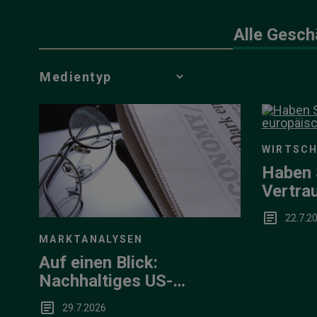
Alle Gesch
Media
Choice
WIRTSC
Haben 
Vertrau
europä
22.7.2
MARKTANALYSEN
Auf einen Blick:
Nachhaltiges US-
Wachstum in der Breite
29.7.2026