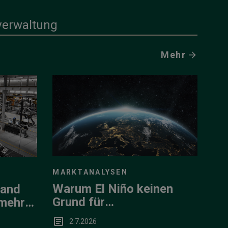
verwaltung
Mehr
MARKTANALYSEN
Warum El Niño keinen
land
Grund für
 mehr
Portfolioumschichtungen
tum zu
2.7.2026