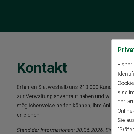
Priva
Kontakt
Fisher
Identi
Cookie
Erfahren Sie, weshalb uns 210.000 Kunden ihr Ge
sind i
zur Verwaltung anvertraut haben und wie wir Ihn
der Gr
möglicherweise helfen können, Ihre Anlageziele 
Online
erreichen.
Sie au
"Präfer
Stand der Informationen: 30.06.2026. Einschließli