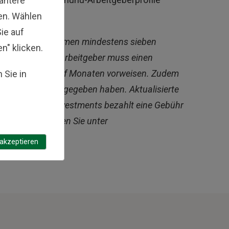
vantere
en. Wählen
ie auf
uss ein Unternehmen mindestens sieben
en" klicken.
orm haben. Der Arbeitgeber muss einen
n den letzten zwölf Monaten vorweisen. Zudem
 Sie in
ue Bewertungen gegeben haben. Aktualisierte
ählt. Fisher Investments bezahlt eine Gebühr
ormationen finden Sie unter
mpany-siegel/
.
 akzeptieren