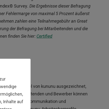
 Index© Survey
. Die Ergebnisse dieser Befragung
iner Fehlermarge von maximal 5 Prozent äußerst
rnehmen zahlen eine Teilnahmegebühr an Great
hrung der Befragung bei Mitarbeitenden und die
nen finden Sie hier:
Certified
zur
 Company-Siegel von kununu ausgezeichnet,
twendige
opa. Die Mitarbeitenden und Bewerber können
ermöglichen,
sphäre, Kultur, Kommunikation und
 Inhalte auf
f Prozent der kununu-Arbeitgeberprofile