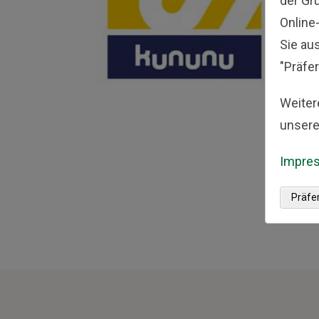
der Gr
Online
Sie au
"Präfer
Weiter
unsere
Impre
Präfe