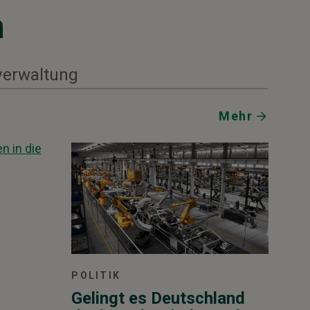
n
verwaltung
Mehr
te
POLITIK
Gelingt es Deutschland