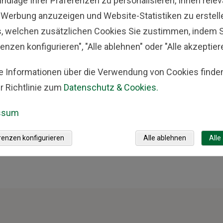
undlage Ihrer Präferenzen zu personalisieren, Ihnen rele
qualifizieren sich für das Top Company-Siegel.
-Werbung anzuzeigen und Website-Statistiken zu erstell
s, welchen zusätzlichen Cookies Sie zustimmen, indem S
Disclaimer:
Um das Top Company-Siegel zu erhalten, m
enzen konfigurieren", "Alle ablehnen" oder "Alle akzeptier
Bewertungen von Mitarbeitenden auf der kununu-Plattf
durchschnittlichen Score von mindestens 3,8 Sternen i
e Informationen über die Verwendung von Cookies finden
muss es in den letzten 12 Monaten mindestens zwei ne
r Richtlinie zum
Datenschutz & Cookies.
Bewertungen werden ebenfalls als neue Bewertungen gez
ssum
für die Werbe- und Logo-Verbreitungsrechte. Weitere Inf
https://arbeitgeberportal.kununu.com/produkte/top-co
renzen konfigurieren
Alle ablehnen
Alle