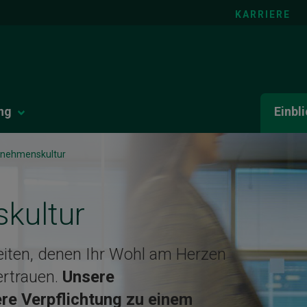
KARRIERE
ng
Einbl
rnehmenskultur
kultur
iten, denen Ihr Wohl am Herzen
ertrauen.
Unsere
re Verpflichtung zu einem