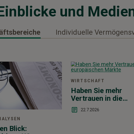
Einblicke und Medie
äftsbereiche
Individuelle Vermögens
WIRTSCHAFT
Haben Sie mehr
Vertrauen in die
europäischen Märk
22.7.2026
NALYSEN
en Blick: