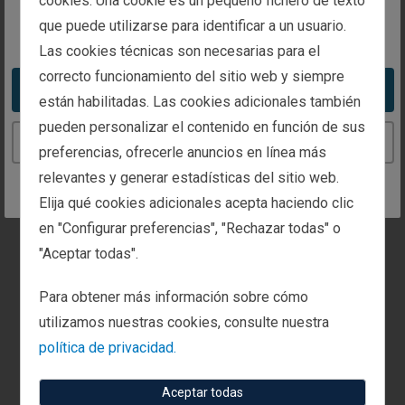
cookies. Una cookie es un pequeño fichero de texto
can identify you in our systems and complete your
que puede utilizarse para identificar a un usuario.
You appear to be in the United States
request. The information provided will only be
Las cookies técnicas son necesarias para el
processed for this purpose. Please allow us up to
correcto funcionamiento del sitio web y siempre
Take me to the United States website
1 month to process your request.
están habilitadas. Las cookies adicionales también
pueden personalizar el contenido en función de sus
Continue to the Spain website
Fields marked with an asterisk (*) are required.
preferencias, ofrecerle anuncios en línea más
relevantes y generar estadísticas del sitio web.
Elija qué cookies adicionales acepta haciendo clic
I would like to opt out of receiving future
communications from the Fisher Investments
en "Configurar preferencias", "Rechazar todas" o
Institutional Group (FIIG) at Fisher Investments
"Aceptar todas".
Europe
Para obtener más información sobre cómo
First Name *
utilizamos nuestras cookies, consulte nuestra
política de privacidad.
Aceptar todas
Last Name *