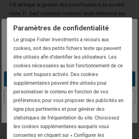
FIE délègue la gestion des portefeuilles à sa société
mère, FI. Sauf indication contraire, toute référence aux
professionnels de l’investissement ainsi qu’au
Paramètres de confidentialité
personnel affecté aux opérations et au middle et back
The website you are trying to reach is
office se rapporte aux collaborateurs de FI.
Le groupe Fisher Investments a recours aux
intended for investors in Belgium
cookies, soit des petits fichiers texte qui peuvent
Fisher Investments Europe Limited est immatriculée en
être utilisés afin d’identifier les utilisateurs. Les
You appear to be in the United States
Angleterre sous le numéro 3850593 et autorisée et
cookies nécessaires au bon fonctionnement de ce
réglementée par la Financial Conduct Authority du
site sont toujours activés. Des cookies
Royaume-Uni (« FCA ») (numéro FCA : 191609). Fisher
Take me to the United States website
supplémentaires peuvent être utilisés pour
Investments Europe est habilitée à accepter d’exercer
personnaliser le contenu en fonction de vos
une activité réglementée, à gérer des investissements,
Continue to the Belgium website
préférences, pour vous proposer des publicités en
à fournir des conseils en investissement, à conclure
ligne plus pertinentes et pour générer des
des accords en vue de la réalisation d’opérations
statistiques de fréquentation du site. Choisissez
d’investissement, à monter des opérations
les cookies supplémentaires auxquels vous
d’investissement, à négocier des investissements en
consentez en cliquant sur « Configurer les
tant qu’agent, à fournir des conseils relatifs aux