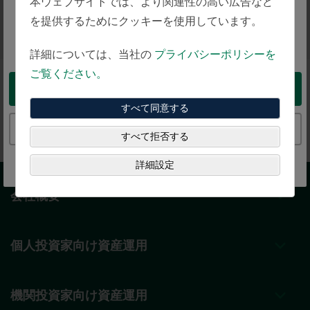
本ウェブサイトでは、より関連性の高い広告など
検索
intended for investors in Japan
を提供するためにクッキーを使用しています。
You appear to be in the United States
詳細については、当社の
プライバシーポリシーを
ご覧ください。
Take me to the United States website
担当者が見つからない場合は、弊社までお気軽に
お
すべて同意する
問い合わせ
ください。適任の担当者をお探しいたし
ます。
Continue to the Japan website
すべて拒否する
詳細設定
会社概要
個人投資家向け資産運用
機関投資家向け資産運用