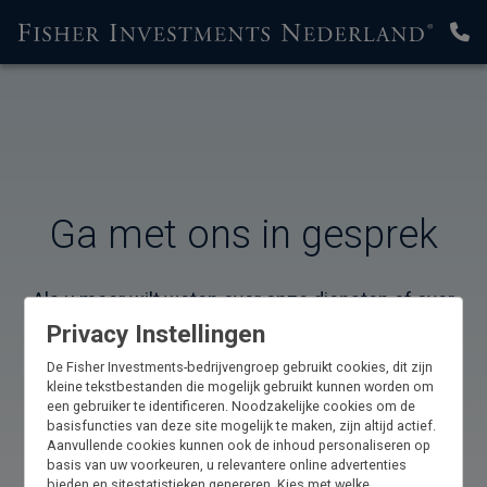
Ga met ons in gesprek
Als u meer wilt weten over onze diensten of over
onze actuele inzichten in het beleggingsklimaat,
Privacy Instellingen
kunt u ons bellen op 0800 023 3825. U kunt ook
De Fisher Investments-bedrijvengroep gebruikt cookies, dit zijn
onderstaand formulier invullen om een afspraak in
kleine tekstbestanden die mogelijk gebruikt kunnen worden om
een gebruiker te identificeren. Noodzakelijke cookies om de
te plannen met een van onze
basisfuncties van deze site mogelijk te maken, zijn altijd actief.
vertegenwoordigers.**
Aanvullende cookies kunnen ook de inhoud personaliseren op
basis van uw voorkeuren, u relevantere online advertenties
bieden en sitestatistieken genereren. Kies met welke