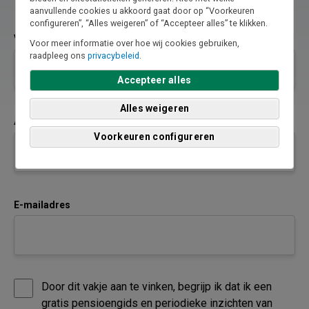
* Verplicht veld
aanvullende cookies u akkoord gaat door op “Voorkeuren
configureren”, “Alles weigeren” of “Accepteer alles” te klikken.
Voornaam
Voor meer informatie over hoe wij cookies gebruiken,
raadpleeg ons
privacybeleid.
Accepteer alles
Alles weigeren
Achternaam
Voorkeuren configureren
E-mailadres
Door dit vakje aan te vinken, begrijp ik dat ik een
gratis pensioengids en periodieke inzichten van