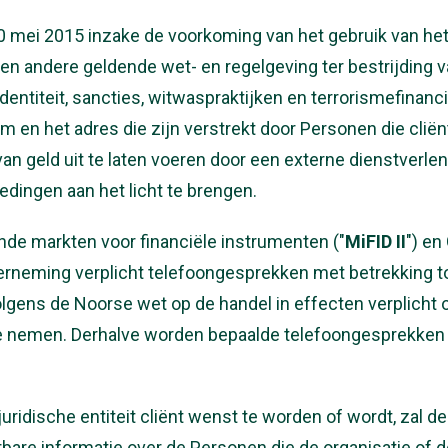
0 mei 2015 inzake de voorkoming van het gebruik van het 
 en andere geldende wet- en regelgeving ter bestrijding 
entiteit, sancties, witwaspraktijken en terrorismefinanci
en het adres die zijn verstrekt door Personen die cli
an geld uit te laten voeren door een externe dienstverle
redingen aan het licht te brengen.
nde markten voor financiële instrumenten ("
MiFID II
") en
erneming verplicht telefoongesprekken met betrekking tot
gens de Noorse wet op de handel in effecten verplicht
p te nemen. Derhalve worden bepaalde telefoongesprekk
uridische entiteit cliënt wenst te worden of wordt, zal 
bare informatie over de Personen die de organisatie of d