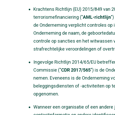
Krachtens Richtlijn (EU) 2015/849 van 2
terrorismefinanciering ("
AML-richtlijn
")
de Onderneming verplicht controles op id
Onderneming de naam, de geboortedatum 
controle op sancties en het witwassen v
strafrechtelijke veroordelingen of overt
Ingevolge Richtlijn 2014/65/EU betreffe
Commissie ("
CDR 2017/565
") is de Ond
nemen. Eveneens is de Onderneming vol
beleggingsdiensten of -activiteiten o
opgenomen.
Wanneer een organisatie of een andere j
contactinformatie en andere identificeer