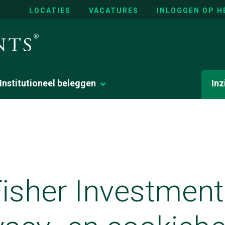
LOCATIES
VACATURES
INLOGGEN OP H
Institutioneel beleggen
Inz
isher Investmen