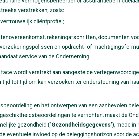
retionaire vermogensbeheerder of assurantiebemiddelaa
reeks verstrekken, zoals:
ertrouwelijk cliëntprofiel;
iëntenovereenkomst, rekeningafschriften, documenten voo
verzekeringspolissen en opdracht- of machtigingsformuli
andaat service van de Onderneming;
to face wordt verstrekt aan aangestelde vertegenwoordig
tijd tot tijd om kan verzoeken ter ondersteuning van ha
dsbeoordeling en het ontwerpen van een aanbevolen bel
geschiktheidsbeoordelingen te verrichten, maakt de On
melijke gezondheid ("
Gezondheidsgegevens
"), mede in
e eventuele invloed op de beleggingshorizon voor de ac