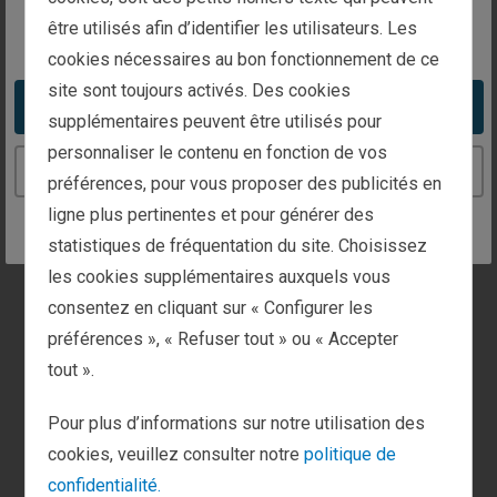
clients en chiffres clés
être utilisés afin d’identifier les utilisateurs. Les
You appear to be in the United States
cookies nécessaires au bon fonctionnement de ce
Le savoir-faire de Fisher Investments et de ses
site sont toujours activés. Des cookies
sociétés apparentées est reconnu par un
Take me to the United States website
supplémentaires peuvent être utilisés pour
certain nombre d’institutions à travers le
personnaliser le contenu en fonction de vos
monde.*
Continue to the Luxembourg website
préférences, pour vous proposer des publicités en
ligne plus pertinentes et pour générer des
210.000
statistiques de fréquentation du site. Choisissez
les cookies supplémentaires auxquels vous
clients à travers le monde, parmi lesquels
consentez en cliquant sur « Configurer les
des particuliers, des familles et des
préférences », « Refuser tout » ou « Accepter
institutions
tout ».
Pour plus d’informations sur notre utilisation des
cookies, veuillez consulter notre
politique de
confidentialité.