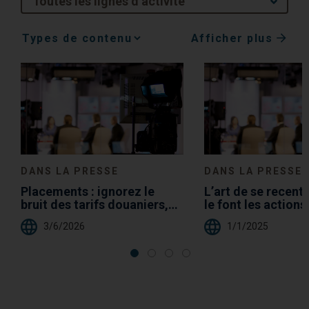
Toutes les lignes d’activité
Afficher plus
Media
Choice
DANS LA PRESSE
DANS LA PRESSE
Placements : ignorez le
L’art de se recen
bruit des tarifs douaniers,
le font les actions
les valeurs boursières le
Fisher
3/6/2026
1/1/2025
feront