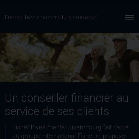
Men
Un
conseiller
financier
au
service
de
ses
clients
Un conseiller financier au
-
Slide
service de ses clients
2
of
3
Fisher Investments Luxembourg fait partie
du groupe international Fisher et propose