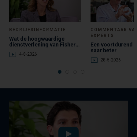
BEDRIJFSINFORMATIE
COMMENTAAR VA
EXPERTS
Wat de hoogwaardige
dienstverlening van Fisher
Een voortdurend s
Investments Europe voor u
naar beter
4-8-2026
kan betekenen
28-5-2026