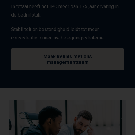
v
In totaal heeft het IPC meer dan 175 jaar ervaring in
a
de bedrijfstak.
n
u
Stabiliteit en bestendigheid leidt tot meer
i
consistentie binnen uw beleggingsstrategie.
t
h
e
Maak kennis met ons
t
managementteam
I
n
v
e
s
t
m
e
n
t
P