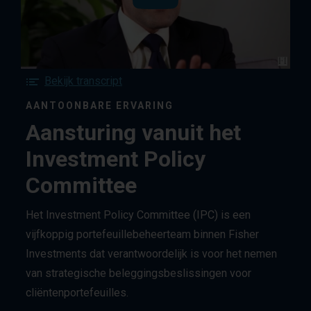
Watch
the
Aansturing
vanuit
het
F
Bekijk transcript
Investment
o
Policy
AANTOONBARE ERVARING
r
Committee
Aansturing vanuit het
t
video
h
Investment Policy
e
A
Committee
a
n
Het Investment Policy Committee (IPC) is een
s
t
vijfkoppig portefeuillebeheerteam binnen Fisher
u
Investments dat verantwoordelijk is voor het nemen
r
van strategische beleggingsbeslissingen voor
i
cliëntenportefeuilles.
n
g