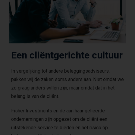
o
l
i
c
y
C
o
m
Een cliëntgerichte cultuur
m
i
t
In vergelijking tot andere beleggingsadviseurs,
t
pakken wij de zaken soms anders aan. Niet omdat we
e
zo graag anders willen zijn, maar omdat dat in het
e
belang is van de cliënt.
v
i
d
Fisher Investments en de aan haar gelieerde
e
ondernemingen zijn opgezet om de cliënt een
o
uitstekende service te bieden en het risico op