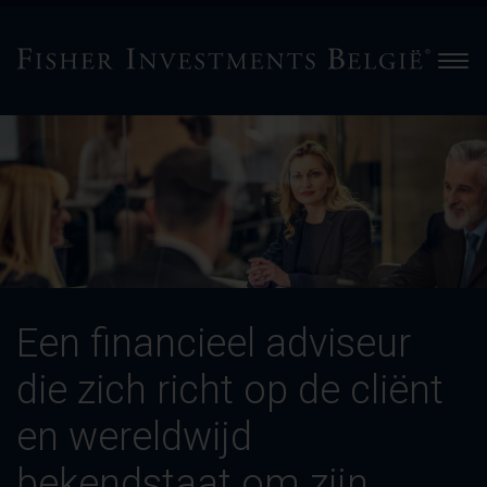
Men
Een
financieel
adviseur
die
zich
richt
op
de
Een financieel adviseur
cliënt
en
die zich richt op de cliënt
wereldwijd
bekendstaat
en wereldwijd
om
zijn
bekendstaat om zijn