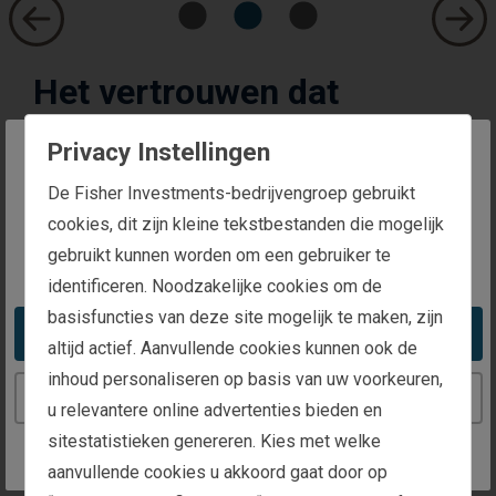
Het vertrouwen dat
cliënten in ons stellen
Privacy Instellingen
Fisher Investments en de aan haar gelieerde
The website you are trying to reach is
De Fisher Investments-bedrijvengroep gebruikt
ondernemingen worden wereldwijd erkend
intended for investors in Belgium
cookies, dit zijn kleine tekstbestanden die mogelijk
door verschillende instellingen.*
gebruikt kunnen worden om een gebruiker te
You appear to be in the United States
identificeren. Noodzakelijke cookies om de
basisfuncties van deze site mogelijk te maken, zijn
210.000
Take me to the United States website
altijd actief. Aanvullende cookies kunnen ook de
inhoud personaliseren op basis van uw voorkeuren,
individuen, gezinnen, bedrijven en
Continue to the Belgium website
u relevantere online advertenties bieden en
institutionele instellingen van over de hele
sitestatistieken genereren. Kies met welke
wereld
aanvullende cookies u akkoord gaat door op