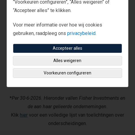
“Voorkeuren configureren”, “Alles weigeren” of
“Accepteer alles” te klikken.
Voor meer informatie over hoe wij cookies
gebruiken, raadpleeg ons
privacybeleid.
Accepteer alles
Alles weigeren
Voorkeuren configureren
*
Per 30-6-2026. Hieronder vallen Fisher Investments en
de aan haar gelieerde ondernemingen
.
Klik
hier
voor een volledige lijst van toelichtingen over
onderscheidingen.