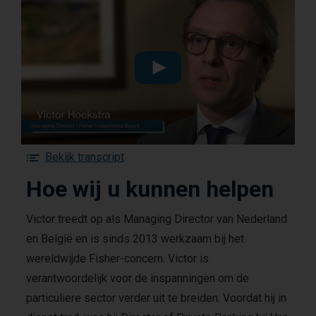
Watch
the
Hoe
wij
u
F
Bekijk transcript
kunnen
o
helpen
Hoe wij u kunnen helpen
r
video
t
h
Victor treedt op als Managing Director van Nederland
e
en België en is sinds 2013 werkzaam bij het
H
wereldwijde Fisher-concern. Victor is
o
verantwoordelijk voor de inspanningen om de
e
w
particuliere sector verder uit te breiden. Voordat hij in
i