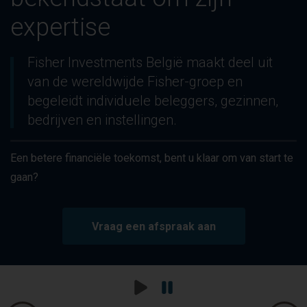
expertise
-
expertise
Slide
2
Fisher Investments België maakt deel uit
of
van de wereldwijde Fisher-groep en
3
begeleidt individuele beleggers, gezinnen,
bedrijven en instellingen.
Een betere financiële toekomst, bent u klaar om van start te
gaan?
Vraag een afspraak aan
Play
Pause
Carousel
Carousel