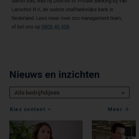
dienst trad, was hij Director of Private Banking bij Van
j
Lanschot N.V., de oudste onafhankelijke bank in
u
Nederland. Lees meer over ons management team,
k
u
of bel ons op
0800 40 438
.
n
n
e
n
h
e
Nieuws en inzichten
l
p
e
Alle bedrijfslijnen
n
v
i
Meer
Media
d
Choice
e
o