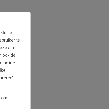
 kleine
bruiker te
eze site
en ook de
e online
lke
ureren”,
g ons