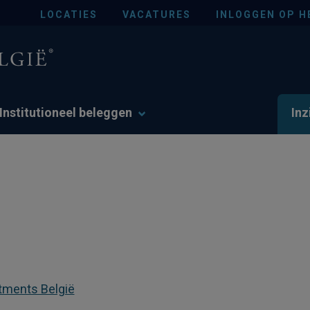
LOCATIES
VACATURES
INLOGGEN OP H
Institutioneel beleggen
Inz
tments België