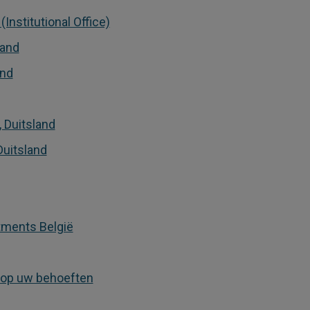
Institutional Office)
land
and
 Duitsland
Duitsland
tments België
 op uw behoeften