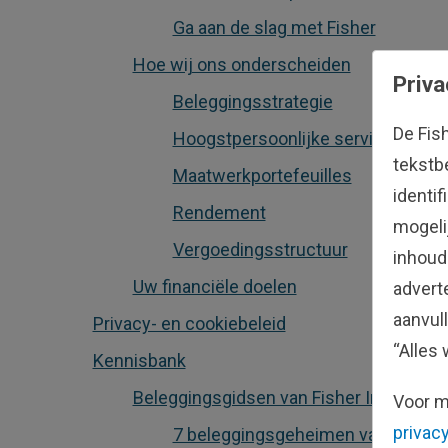
Ga aan de slag met Fisher
Hoe wij ons onderscheiden
Priva
Beleggingsstrategie
De Fis
Hoogstpersoonlijke service
tekstb
Maatwerkportefeuilles
identi
Rendement
mogeli
Vergoedingsstructuur
inhoud
Uw financiële doelen
advert
aanvul
Privacy- en cookiebeleid
“Alles 
Kennisbank
Beleggingsgidsen van Fisher Investmen
Voor m
privacy
7 beleggingsgeheimen van vermo