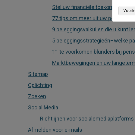
Stel uw financiële toekomst veilig
Voork
77 tips om meer uit uw pensioen t
9 beleggingsvalkuilen die u kunt l
5 beleggingsstrategieën–welke pas
11 te voorkomen blunders bij pen
Marktbewegingen en uw langeterm
Sitemap
Oplichting
Zoeken
Social Media
Richtlijnen voor socialemediaplatforms
Afmelden voor e-mails