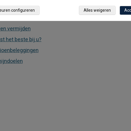
 in 15 minuten
euren configureren
Alles weigeren
Acc
e halen
eren vermijden
t het beste bij u?
sioenbeleggingen
ijndoelen