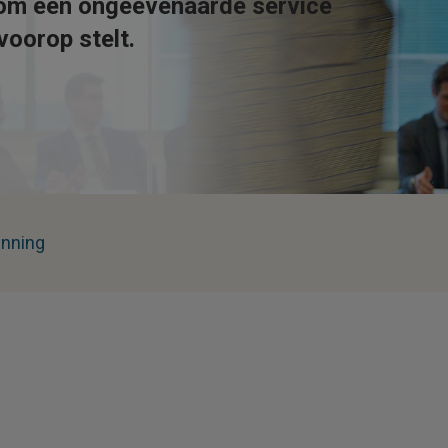
t om een ongeëvenaarde service
voorop stelt.
enning