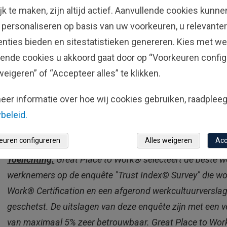
jk te maken, zijn altijd actief. Aanvullende cookies kunn
Gecertificeerd™ door Great Place to Wo
 personaliseren op basis van uw voorkeuren, u relevanter
Great Place to Work®
enties bieden en sitestatistieken genereren. Kies met we
Fisher Investments Luxembourg werd in 2024 voor het 
lende cookies u akkoord gaat door op “Voorkeuren config
door Great Place to Work®. Deze erkenning erkent ons
weigeren” of “Accepteer alles” te klikken.
Luxemburg, maar beloont ons ook voor het vertrouwen,
eer informatie over hoe wij cookies gebruiken, raadplee
werkplek weten te bevorderen. Het ondersteunt ook pub
beleid.
werkgever, die een vriendelijke en stimulerende werk
voelt.
euren configureren
Alles weigeren
Acc
Toelichting:
Great Place to Work® selecteert de beste 
werknemers op de enquête "Trust Index© Survey" die wo
Work® Certification en een afgerond werkcultuurvers
geschetst. De uitslagen van deze enquête zijn met een
van maximaal 5% zeer betrouwbaar. Great Place to Work®