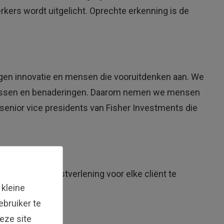
rkers wordt uitgelicht. Oprechte erkenning is de
en innovatie en mensen die vooruitdenken aan. We
rocessen en benaderingen. Daarom nemen we mensen
senior vice presidents van Fisher Investments die
 van onze dienstverlening voor elke cliënt te
 kleine
bruiker te
eze site