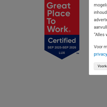
mogeli
inhoud
advert
aanvul
“Alles 
Voor m
privacy
Voork