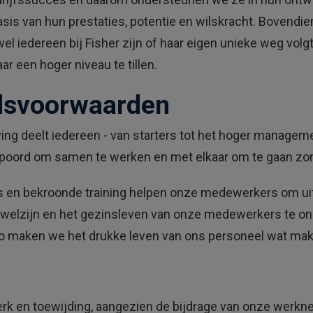
e
 van hun prestaties, potentie en wilskracht. Bovendien
n
k
el iedereen bij Fisher zijn of haar eigen unieke weg volgt
o
r een hoger niveau te tillen.
m
e
idsvoorwaarden
n
o
ng deelt iedereen - van starters tot het hoger manageme
p
ord om samen te werken en met elkaar om te gaan zond
d
e
en bekroonde training helpen onze medewerkers om uit t
e
, welzijn en het gezinsleven van onze medewerkers te o
e
r
o maken we het drukke leven van ons personeel wat makk
s
t
e
p
erk en toewijding, aangezien de bijdrage van onze wer