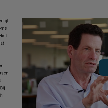
drijf
soms
Niet
dat
en.
ussen
s
Bij
ch