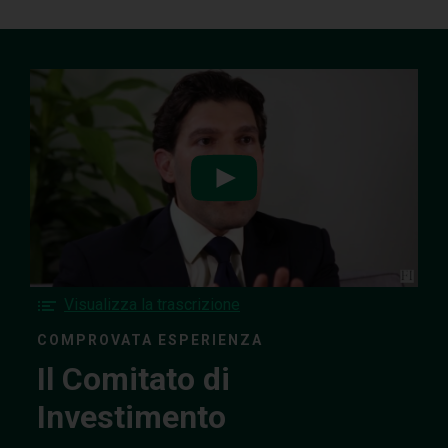
Watch
the
Il
Comitato
di
F
Visualizza la trascrizione
Investimento
o
video
COMPROVATA ESPERIENZA
r
Il Comitato di
t
h
Investimento
e
I