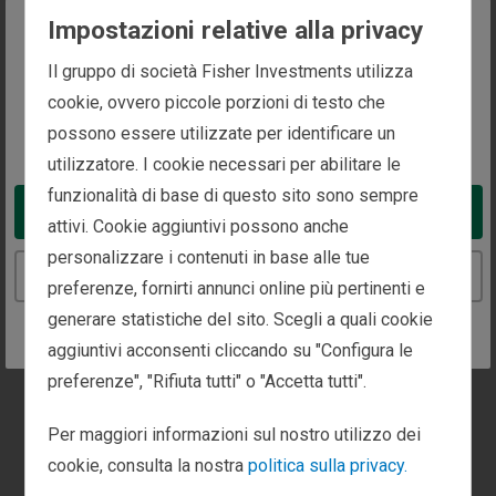
Una fiducia conquistata
Impostazioni relative alla privacy
nel tempo
The website you are trying to reach is
Il gruppo di società Fisher Investments utilizza
intended for investors in Italy
cookie, ovvero piccole porzioni di testo che
Fisher Asset Management, LLC (”FAM”) e le
possono essere utilizzate per identificare un
You appear to be in the United States
sue affiliate hanno ottenuto riconoscimenti da
utilizzatore. I cookie necessari per abilitare le
molte istituzioni globali.*
funzionalità di base di questo sito sono sempre
Take me to the United States website
attivi. Cookie aggiuntivi possono anche
210 mila
personalizzare i contenuti in base alle tue
Continue to the Italy website
preferenze, fornirti annunci online più pertinenti e
investitori privati, famiglie, aziende e
generare statistiche del sito. Scegli a quali cookie
istituzioni in tutto il mondo
aggiuntivi acconsenti cliccando su "Configura le
preferenze", "Rifiuta tutti" o "Accetta tutti".
Per maggiori informazioni sul nostro utilizzo dei
cookie, consulta la nostra
politica sulla privacy.