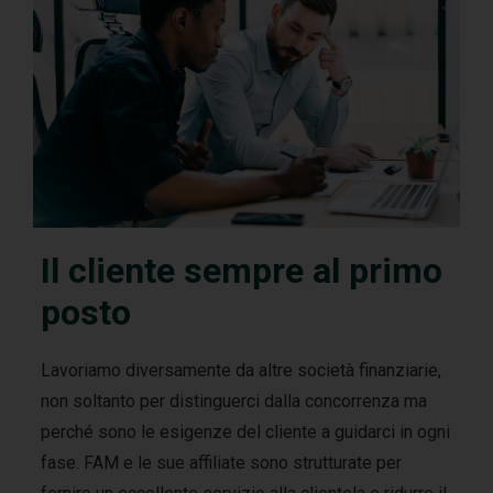
n
t
o
v
i
d
e
o
Il cliente sempre al primo
posto
Lavoriamo diversamente da altre società finanziarie,
non soltanto per distinguerci dalla concorrenza ma
perché sono le esigenze del cliente a guidarci in ogni
fase. FAM e le sue affiliate sono strutturate per