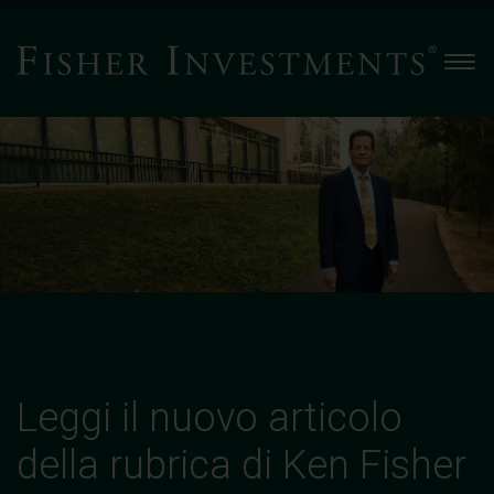
Men
Leggi
il
nuovo
articolo
della
rubrica
di
Ken
Fisher
su
Il
Leggi il nuovo articolo
Sole
24
della rubrica di Ken Fisher
Ore