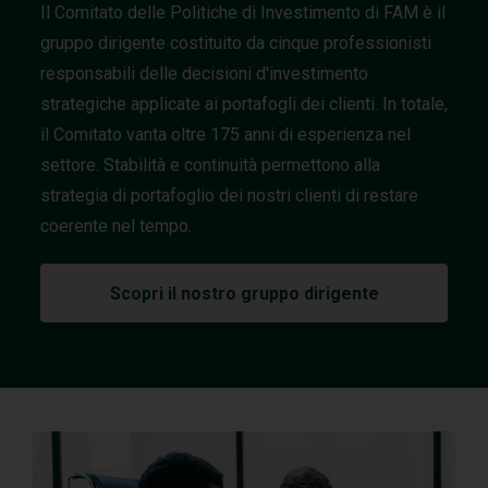
l
Il Comitato delle Politiche di Investimento di FAM è il
C
gruppo dirigente costituito da cinque professionisti
o
responsabili delle decisioni d'investimento
m
strategiche applicate ai portafogli dei clienti. In totale,
i
t
il Comitato vanta oltre 175 anni di esperienza nel
a
settore. Stabilità e continuità permettono alla
t
strategia di portafoglio dei nostri clienti di restare
o
coerente nel tempo.
d
i
I
Scopri il nostro gruppo dirigente
n
v
e
s
t
i
m
e