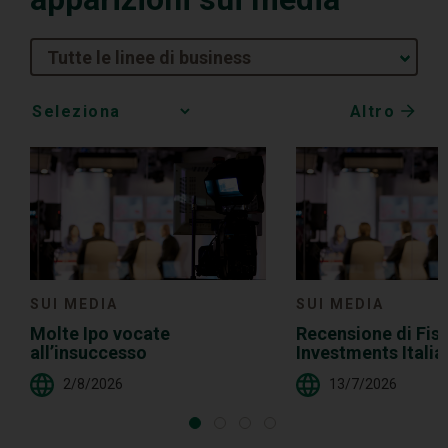
Tutte le linee di business
Altro
Media
Choice
SUI MEDIA
SUI MEDIA
Molte Ipo vocate
Recensione di Fis
all’insuccesso
Investments Italia 
rapporto debito/PI
2/8/2026
13/7/2026