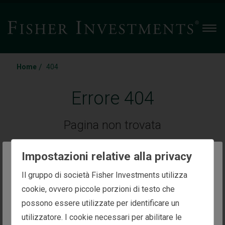
Men
/
Home
404
Errore 404
Pagina non trovata
La pagina richiesta potrebbe non
Impostazioni relative alla privacy
esistere più o potresti aver digitato
The website you are trying to reach is
Il gruppo di società Fisher Investments utilizza
intended for investors in Italy
cookie, ovvero piccole porzioni di testo che
l'indirizzo (URL) in modo errato.
possono essere utilizzate per identificare un
You appear to be in the United States
utilizzatore. I cookie necessari per abilitare le