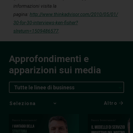
informazioni visita la
pagina:
http://www.thinkadvisor.com/2010/05/01/
30-for-30-interviews-ken-fisher?
slreturn=1509486577
.
Approfondimenti e
apparizioni sui media
Tutte le linee di business
Altro
Media
Choice