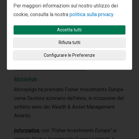
Per maggiori informazioni sul nostro utilizzo dei
cookie, consulta la nostra
politica sulla privacy.
Accetta tutti
Rifiuta tutti
Configurare le Preferenze
Gestore azionario dell’anno
MoneyAge
MoneyAge
ha premiato Fisher Investments Europe
come Gestore azionario dell'anno, in occasione del
settimo anno dei Wealth & Asset Management
Awards.
Informativa:
con "Fisher Investments Europe" si