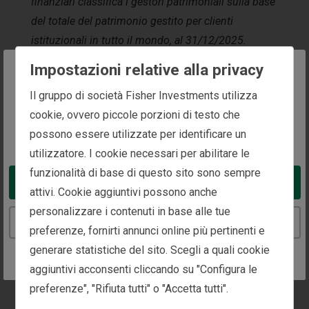
finanziari classifica i gestori patrimoniali sulla base
del totale del patrimonio gestito per clienti
istituzionali in tutto il mondo, al 31/12/2025.
Fisher Investments corrisponde una commissione
Impostazioni relative alla privacy
per i diritti di promozione e distribuzione del logo.
The website you are trying to reach is
Il gruppo di società Fisher Investments utilizza
Per maggiori informazioni, visita la pagina:
intended for investors in Italy
cookie, ovvero piccole porzioni di testo che
https://www.pionline.com/data-rankings/largest-
possono essere utilizzate per identificare un
You appear to be in the United States
money-managers/pi-largest-money-managers-2026-
utilizzatore. I cookie necessari per abilitare le
full-list/
.
funzionalità di base di questo sito sono sempre
Take me to the United States website
attivi. Cookie aggiuntivi possono anche
personalizzare i contenuti in base alle tue
Continue to the Italy website
preferenze, fornirti annunci online più pertinenti e
generare statistiche del sito. Scegli a quali cookie
aggiuntivi acconsenti cliccando su "Configura le
preferenze", "Rifiuta tutti" o "Accetta tutti".