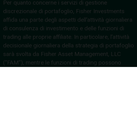
Per quanto concerne i servizi di gestione
discrezionale di portafoglio, Fisher Investments
affida una parte degli aspetti dell’attività giornaliera
di consulenza di investimento e delle funzioni di
trading alle proprie affiliate. In particolare, l’attività
decisionale giornaliera della strategia di portafoglio
sarà svolta da Fisher Asset Management, LLC
(“FAM”), mentre le funzioni di trading possono
essere svolte da diverse affiliate. FAM è la società
capogruppo di Fisher Investments e di tali affiliate,
ha sede negli Stati Uniti (numero del Segretariato di
Stato del Delaware: 3936233) ed è regolamentata
dalla US Securities and Exchange Commission
(numero SEC: 801-29362).
L’investimento nei mercati finanziari comporta un