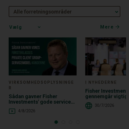
Alle forretningsområder
Mere
Media
Choice
I NYHEDERNE
VIRKSOMHEDSOPLYSNINGE
R
Fisher Investment
gennemgår vigtig
Sådan gavner Fisher
investeringsmål
Investments' gode service
30/7/2026
og hyppige kontakt dig
4/8/2026