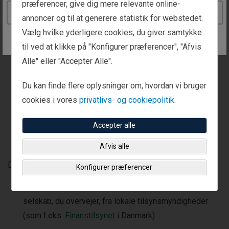
succes med at hjælpe kunder gennem forskellige
præferencer, give dig mere relevante online-
Continue to the Denmark website
markedscyklusser?
annoncer og til at generere statistik for webstedet.
Vælg hvilke yderligere cookies, du giver samtykke
til ved at klikke på "Konfigurer præferencer", "Afvis
Alle" eller "Accepter Alle".
Du kan finde flere oplysninger om, hvordan vi bruger
cookies i vores
privatlivs- og cookiepolitik.
Accepter alle
Afvis alle
Du kan eventuelt også:
Konfigurer præferencer
Gennemgå indberetninger eller oplysninger om det
selskab, du overvejer, fra lokale tilsynsmyndigheder
(som f.eks.
Finanstilsynet
i Danmark).