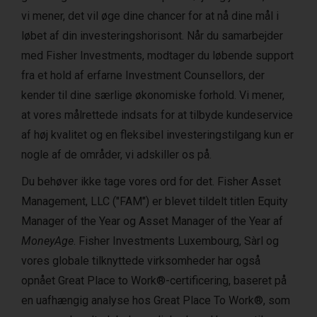
vi mener, det vil øge dine chancer for at nå dine mål i
løbet af din investeringshorisont. Når du samarbejder
med Fisher Investments, modtager du løbende support
fra et hold af erfarne Investment Counsellors, der
kender til dine særlige økonomiske forhold. Vi mener,
at vores målrettede indsats for at tilbyde kundeservice
af høj kvalitet og en fleksibel investeringstilgang kun er
nogle af de områder, vi adskiller os på.
Du behøver ikke tage vores ord for det. Fisher Asset
Management, LLC ("FAM") er blevet tildelt titlen Equity
Manager of the Year og Asset Manager of the Year af
MoneyAge
. Fisher Investments Luxembourg, Sàrl og
vores globale tilknyttede virksomheder har også
opnået Great Place to Work®-certificering, baseret på
en uafhængig analyse hos Great Place To Work®, som