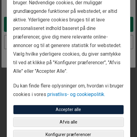
bruger. Nødvendige cookies, der muliggør
Ring til os
Send en fax
You appear to be in the United States
+ 61 282 110 608
+61 1800 316 398
grundlæggende funktioner på webstedet, er altid
aktive. Yderligere cookies bruges til at lave
Take me to the United States website
personaliseret indhold baseret på dine
præferencer, give dig mere relevante online-
Dette kontor har tilgængelige mødetider.
Continue to the Denmark website
annoncer og til at generere statistik for webstedet.
Ring til os eller brug vores kontaktformular for at
Vælg hvilke yderligere cookies, du giver samtykke
oprette et møde.
til ved at klikke på "Konfigurer præferencer", "Afvis
Alle" eller "Accepter Alle".
Du kan finde flere oplysninger om, hvordan vi bruger
cookies i vores
privatlivs- og cookiepolitik.
Accepter alle
Afvis alle
Konfigurer præferencer