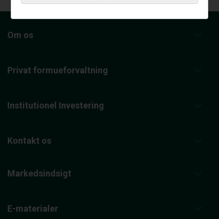
Om os
Privat formueforvaltning
Institutionel Investering
Kontakt os
Markedsindsigt
E-materialer