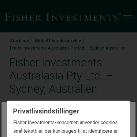
Men
/
/
Startside
Global tilstedeværelse
Fisher Investments Australasia Pty Ltd. – Sydney, Australien
Fisher Investments
Australasia Pty Ltd. –
Sydney, Australien
Level 12, 20 Martin Place
Privatlivsindstillinger
Sydney, NSW 2000, Australien
The website you are trying to reach is
Fisher Investments-koncernen anvender cookies,
intended for investors in Denmark
små tekstfiler, der kan bruges til at identificere en