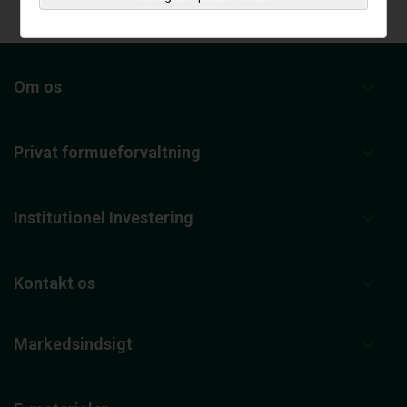
Om os
Privat formueforvaltning
Institutionel Investering
Kontakt os
Markedsindsigt