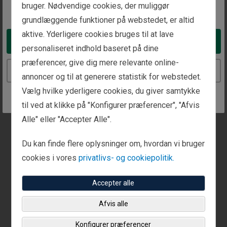
bruger. Nødvendige cookies, der muliggør
You appear to be in the United States
Ring til os
grundlæggende funktioner på webstedet, er altid
+1 (888) 823 9566
aktive. Yderligere cookies bruges til at lave
Take me to the United States website
personaliseret indhold baseret på dine
præferencer, give dig mere relevante online-
Continue to the Denmark website
Dette kontor har tilgængelige mødetider.
annoncer og til at generere statistik for webstedet.
Vælg hvilke yderligere cookies, du giver samtykke
Ring til os eller brug vores kontaktformular for at
til ved at klikke på "Konfigurer præferencer", "Afvis
oprette et møde.
Alle" eller "Accepter Alle".
Du kan finde flere oplysninger om, hvordan vi bruger
cookies i vores
privatlivs- og cookiepolitik.
Accepter alle
Afvis alle
Konfigurer præferencer