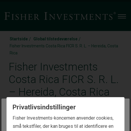
Men
/
/
Startside
Global tilstedeværelse
Fisher Investments Costa Rica FICR S. R. L. – Hereida, Costa
Rica
Fisher Investments
Costa Rica FICR S. R. L.
– Hereida, Costa Rica
Privatlivsindstillinger
Zona Franca America, Building E21, 6th Floor
The website you are trying to reach is
Fisher Investments-koncernen anvender cookies,
San Francisco, Heredia, Heredia 40103, Costa Rica
intended for investors in Denmark
små tekstfiler, der kan bruges til at identificere en