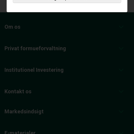
Om os
Privat formueforvaltning
Institutionel Investering
Kontakt os
Markedsindsigt
E-materialer