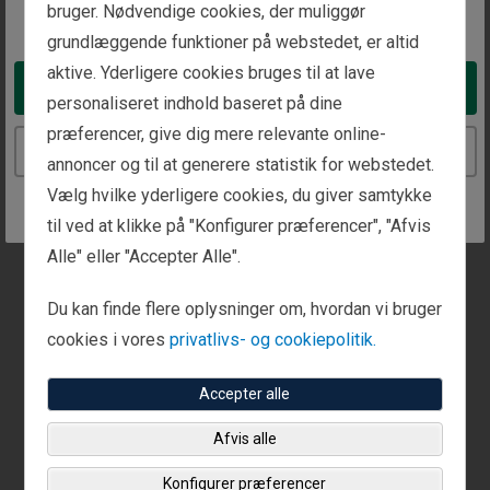
bruger. Nødvendige cookies, der muliggør
Ring til os
Send en fax
You appear to be in the United States
+1 (650) 529-1436
+1 (650) 425-9357
grundlæggende funktioner på webstedet, er altid
aktive. Yderligere cookies bruges til at lave
Take me to the United States website
personaliseret indhold baseret på dine
præferencer, give dig mere relevante online-
Dette kontor har tilgængelige mødetider.
Continue to the Denmark website
annoncer og til at generere statistik for webstedet.
Ring til os eller brug vores kontaktformular for at
Vælg hvilke yderligere cookies, du giver samtykke
oprette et møde.
til ved at klikke på "Konfigurer præferencer", "Afvis
Alle" eller "Accepter Alle".
Du kan finde flere oplysninger om, hvordan vi bruger
cookies i vores
privatlivs- og cookiepolitik.
Accepter alle
Afvis alle
Konfigurer præferencer