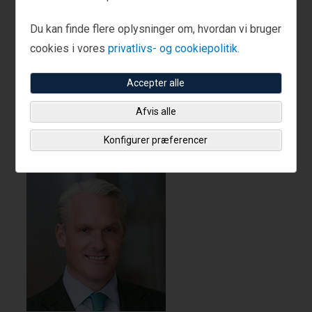
nyheds- og finansielle medieindslag – herunder på
Du kan finde flere oplysninger om, hvordan vi bruger
Fox News, Fox Business, Sky News (Storbritannien
cookies i vores
privatlivs- og cookiepolitik.
og Australien), BNN Bloomberg (Canada), CNN
International og BBC – og er aktiv på sociale medier.
Accepter alle
Ken er forfatter til 11 bøger, herunder 4
New York
Afvis alle
Times
-bestsellere.
Konfigurer præferencer