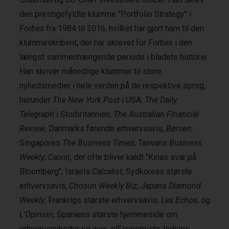
den prestigefyldte klumme "Portfolio Strategy" i
Forbes
fra 1984 til 2016, hvilket har gjort ham til den
klummeskribent, der har skrevet for
Forbes
i den
længst sammenhængende periode i bladets historie.
Han skriver månedlige klummer til store
nyhedsmedier i hele verden på de respektive sprog,
herunder
The New York Post
i USA;
The Daily
Telegraph
i Storbritannien;
The Australian Financial
Review
; Danmarks førende erhvervsavis,
Børsen
;
Singapores
The Business Times
; Taiwans
Business
Weekly
;
Caixin
, der ofte bliver kaldt "Kinas svar på
Bloomberg"; Israels
Calcalist
; Sydkoreas største
erhvervsavis,
Chosun Weekly Biz
; Japans
Diamond
Weekly
; Frankrigs største erhvervsavis,
Les Echos
, og
L'Opinion
; Spaniens største hjemmeside om
erhvervsnyheder og avis,
elEconomista
; Indiens