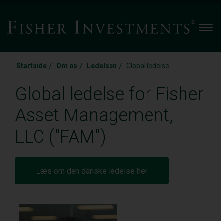
Men
/
/
/
Startside
Om os
Ledelsen
Global ledelse
Global ledelse for Fisher
Asset Management,
LLC ("FAM")
Læs om den danske ledelse her