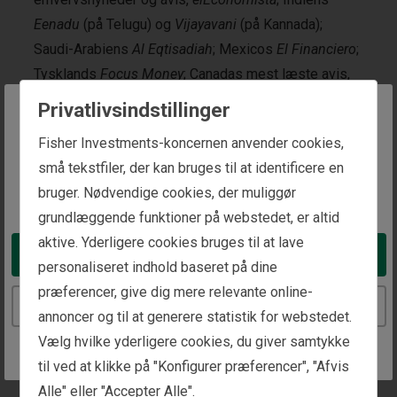
Eenadu
(på Telugu) og
Vijayavani
(på Kannada);
Saudi-Arabiens
Al Eqtisadiah
; Mexicos
El Financiero
;
Tysklands
Focus Money
; Canadas mest læste avis,
The Globe and Mail
;
Hong Kong Economic Journal
;
Privatlivsindstillinger
Argentinas
Infobae
; Irlands
Irish Independent
;
The website you are trying to reach is
Fisher Investments-koncernen anvender cookies,
Portugals
Jornal de Negócios
; Norges
Kapital
;
intended for investors in Denmark
små tekstfiler, der kan bruges til at identificere en
Belgiens
La Libre
; De Forenede Arabiske Emiraters
bruger. Nødvendige cookies, der muliggør
You appear to be in the United States
The National
; Sveriges
Privata Affärer
; Italiens
grundlæggende funktioner på webstedet, er altid
tredjestørste avis og førende erhvervsavis,
Il Sole 24
aktive. Yderligere cookies bruges til at lave
Ore
; Nederlandenes største avis,
De Telegraaf
;
Take me to the United States website
personaliseret indhold baseret på dine
Østrigs
Trend
og Brasiliens førende daglige
præferencer, give dig mere relevante online-
erhvervs- og finansavis,
Valor Econômico
. I alt har
Continue to the Denmark website
annoncer og til at generere statistik for webstedet.
Ken 31 unikke klummer, der dækker flere lande og har
Vælg hvilke yderligere cookies, du giver samtykke
et større samlet omfang end nogen anden
til ved at klikke på "Konfigurer præferencer", "Afvis
klummeskribent – inden for noget område –
Alle" eller "Accepter Alle".
nogensinde. Han optræder også regelmæssigt i