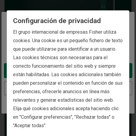
Configuración de privacidad
The website you are trying to reach is
El grupo internacional de empresas Fisher utiliza
intended for investors in Spain
cookies. Una cookie es un pequeño fichero de texto
que puede utilizarse para identificar a un usuario.
You appear to be in the United States
Las cookies técnicas son necesarias para el
correcto funcionamiento del sitio web y siempre
Take me to the United States website
están habilitadas. Las cookies adicionales también
pueden personalizar el contenido en función de sus
Continue to the Spain website
preferencias, ofrecerle anuncios en línea más
relevantes y generar estadísticas del sitio web.
Elija qué cookies adicionales acepta haciendo clic
en "Configurar preferencias", "Rechazar todas" o
"Aceptar todas".