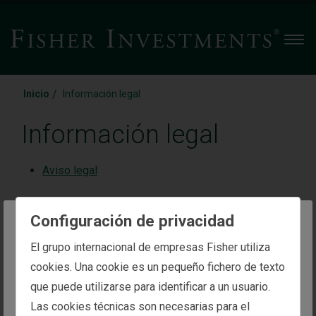
Men
/
Inicio
Información legal
Información legal
Aviso legal
Política de privacidad y cookies
Configuración de privacidad
Normas comunitarias
The website you are trying to reach is
El grupo internacional de empresas Fisher utiliza
intended for investors in Spain
cookies. Una cookie es un pequeño fichero de texto
Términos y condiciones del programa de mensajes
que puede utilizarse para identificar a un usuario.
You appear to be in the United States
de texto
Las cookies técnicas son necesarias para el