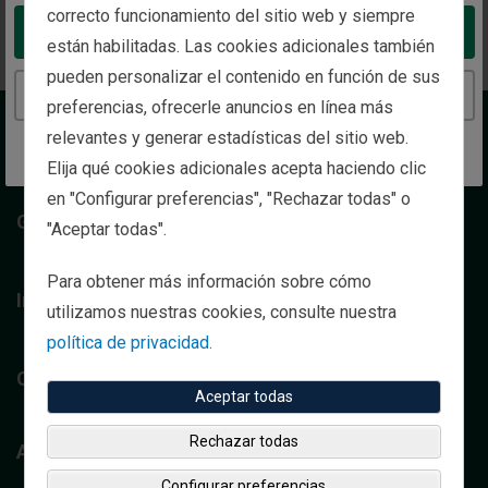
Google Maps
correcto funcionamiento del sitio web y siempre
Take me to the United States website
están habilitadas. Las cookies adicionales también
pueden personalizar el contenido en función de sus
Continue to the Spain website
preferencias, ofrecerle anuncios en línea más
relevantes y generar estadísticas del sitio web.
Sobre nosotros
Elija qué cookies adicionales acepta haciendo clic
en "Configurar preferencias", "Rechazar todas" o
Gestión de patrimonios
"Aceptar todas".
Para obtener más información sobre cómo
Inversión institucional
utilizamos nuestras cookies, consulte nuestra
política de privacidad.
Contáctenos
Aceptar todas
Rechazar todas
Análisis
Configurar preferencias