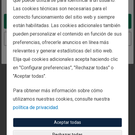
que puede utilizarse para identificar a un usuario.
You appear to be in the United States
Teléfono:
Fax:
Las cookies técnicas son necesarias para el
+353 (0) 1 791 9706
+353 (0) 1 487 6510
correcto funcionamiento del sitio web y siempre
Take me to the United States website
están habilitadas. Las cookies adicionales también
pueden personalizar el contenido en función de sus
Solicite una reunión con nosotros en esta
Continue to the Spain website
preferencias, ofrecerle anuncios en línea más
oficina.
relevantes y generar estadísticas del sitio web.
Llámenos o complete
nuestro formulario de
Elija qué cookies adicionales acepta haciendo clic
contacto
para concertar una reunión.
en "Configurar preferencias", "Rechazar todas" o
"Aceptar todas".
Para obtener más información sobre cómo
utilizamos nuestras cookies, consulte nuestra
política de privacidad.
Aceptar todas
Rechazar todas