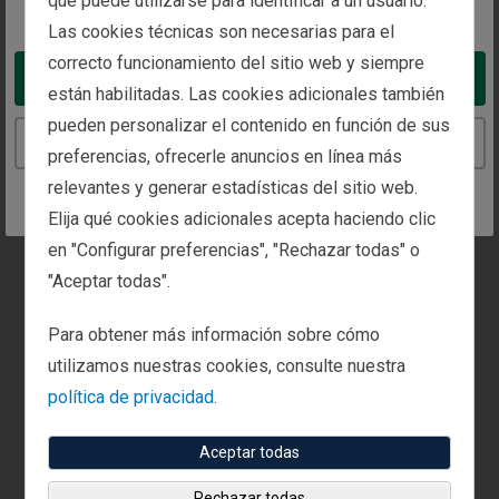
que puede utilizarse para identificar a un usuario.
You appear to be in the United States
Teléfono:
Fax:
Las cookies técnicas son necesarias para el
0800 144 4729
+44 0800 144 4731
correcto funcionamiento del sitio web y siempre
Take me to the United States website
están habilitadas. Las cookies adicionales también
pueden personalizar el contenido en función de sus
Solicite una reunión con nosotros en esta
Continue to the Spain website
preferencias, ofrecerle anuncios en línea más
oficina.
relevantes y generar estadísticas del sitio web.
Llámenos o complete
nuestro formulario de
Elija qué cookies adicionales acepta haciendo clic
contacto
para concertar una reunión.
en "Configurar preferencias", "Rechazar todas" o
"Aceptar todas".
Para obtener más información sobre cómo
utilizamos nuestras cookies, consulte nuestra
política de privacidad.
Aceptar todas
Rechazar todas