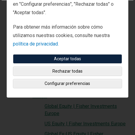
en "Configurar preferencias", "Rechazar todas" o
Opiniones y reconocimientos de Fisher
"Aceptar todas".
Investments -Agosto de 2026
Análisis
Para obtener más información sobre cómo
Institutional Investing | Fisher Investments Europe
utilizamos nuestras cookies, consulte nuestra
Aviso legal | Fisher Investments Europe
política de privacidad.
Top-Down Investment Process | Fisher
Aceptar todas
Investments Europe
Security Selection | Fisher
Rechazar todas
Investments Europe
Configurar preferencias
Investment Strategies | Fisher Investments
Europe
Global Equity | Fisher Investments
Europe
US Equity | Fisher Investments Europe
Global Ex-US Equity | Fisher