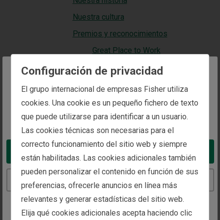
Nuestra historia
Nuestra cultura
Premios y reconocimientos
Great Place to Work
Artículos y publicaciones
Configuración de privacidad
Nuestros representantes
The website you are trying to reach is
El grupo internacional de empresas Fisher utiliza
intended for investors in Spain
Trabaja con nosotros
cookies. Una cookie es un pequeño fichero de texto
que puede utilizarse para identificar a un usuario.
Accesibilidad
You appear to be in the United States
Las cookies técnicas son necesarias para el
Contacte con nosotros
correcto funcionamiento del sitio web y siempre
Información legal
Take me to the United States website
están habilitadas. Las cookies adicionales también
Google Maps
pueden personalizar el contenido en función de sus
Continue to the Spain website
Aviso legal
preferencias, ofrecerle anuncios en línea más
relevantes y generar estadísticas del sitio web.
Términos y condiciones del programa de
mensajes de texto
Elija qué cookies adicionales acepta haciendo clic