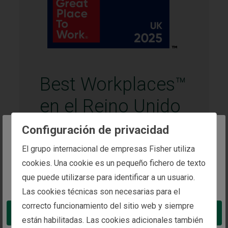
Best Workplaces™
en el Reino Unido
Configuración de privacidad
Otorgado por:
Great Place to Work®
The website you are trying to reach is
El grupo internacional de empresas Fisher utiliza
intended for investors in Spain
cookies. Una cookie es un pequeño fichero de texto
Ganador:
Fisher Investments UK
que puede utilizarse para identificar a un usuario.
You appear to be in the United States
Las cookies técnicas son necesarias para el
Recibido en:
2025
correcto funcionamiento del sitio web y siempre
Take me to the United States website
están habilitadas. Las cookies adicionales también