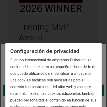
Training MVP
Award
Configuración de privacidad
Otorgado por:
Training
The website you are trying to reach is
El grupo internacional de empresas Fisher utiliza
Ganador:
intended for investors in Spain
cookies. Una cookie es un pequeño fichero de texto
Fisher Investments
que puede utilizarse para identificar a un usuario.
You appear to be in the United States
Recibido en:
Las cookies técnicas son necesarias para el
2026
correcto funcionamiento del sitio web y siempre
Take me to the United States website
están habilitadas. Las cookies adicionales también
pueden personalizar el contenido en función de sus
Fisher Investments ha obtenido el prestigioso
Continue to the Spain website
preferencias, ofrecerle anuncios en línea más