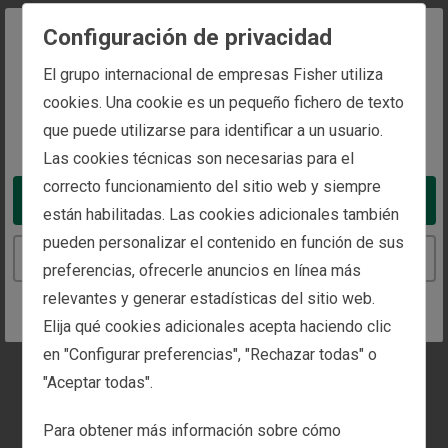
Composición del
Configuración de privacidad
Departamento de análisis
The website you are trying to reach is
El grupo internacional de empresas Fisher utiliza
intended for investors in Spain
cookies. Una cookie es un pequeño fichero de texto
Cada equipo tiene responsabilidades distintas, entre
que puede utilizarse para identificar a un usuario.
You appear to be in the United States
las que se encuentran el análisis de las tendencias
Las cookies técnicas son necesarias para el
económicas, la actualización de los análisis sobre los
correcto funcionamiento del sitio web y siempre
sectores y las categorías, la evaluación de valores, el
Take me to the United States website
están habilitadas. Las cookies adicionales también
cálculo de la rentabilidad y la implementación de las
pueden personalizar el contenido en función de sus
decisiones de cartera tomadas por el Comité.
Continue to the Spain website
preferencias, ofrecerle anuncios en línea más
relevantes y generar estadísticas del sitio web.
Elija qué cookies adicionales acepta haciendo clic
en "Configurar preferencias", "Rechazar todas" o
"Aceptar todas".
Para obtener más información sobre cómo